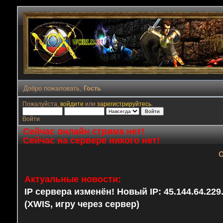
Добро пожаловать,
Гость
Пожалуйста,
войдите
или
зарегистрируйтесь
.
Войти
Сейчас онлайн стрима нет!
Сейчас на сервере никого нет!
О
Актуальные новости:
IP сервера изменён! Новый IP: 45.144.64.22
(XWIS, игру через сервер)