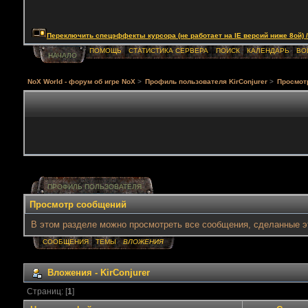
Переключить спецэффекты курсора (не работает на IE версий ниже 8ой) / Togg
ПОМОЩЬ
СТАТИСТИКА СЕРВЕРА
ПОИСК
КАЛЕНДАРЬ
ВО
НАЧАЛО
NoX World - форум об игре NoX
>
Профиль пользователя KirConjurer
>
Просмот
ПРОФИЛЬ ПОЛЬЗОВАТЕЛЯ
Просмотр сообщений
В этом разделе можно просмотреть все сообщения, сделанные э
СООБЩЕНИЯ
ТЕМЫ
ВЛОЖЕНИЯ
Вложения - KirConjurer
Страниц: [
1
]