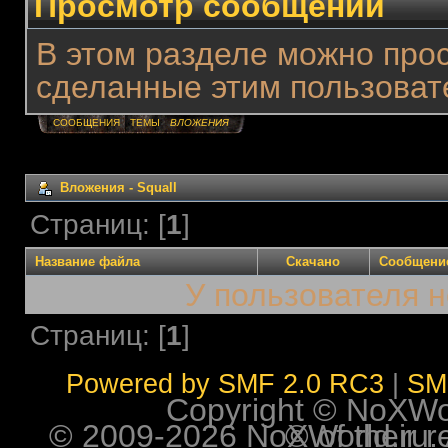
Просмотр сообщений
В этом разделе можно про
сделанные этим пользоват
СООБЩЕНИЯ
ТЕМЫ
ВЛОЖЕНИЯ
Вложения - Squall
Страниц: [
1
]
Название файла
Скачано
Сообщени
У пользователя н
Страниц: [
1
]
Powered by SMF 2.0 RC3
|
SM
Copyright © NoXWorl
© 2009-2026 NoXWorld.ru. All image