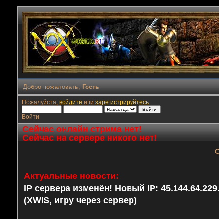
Добро пожаловать,
Гость
Пожалуйста,
войдите
или
зарегистрируйтесь
.
Войти
Сейчас онлайн стрима нет!
Сейчас на сервере никого нет!
О
Актуальные новости:
IP сервера изменён! Новый IP: 45.144.64.22
(XWIS, игру через сервер)