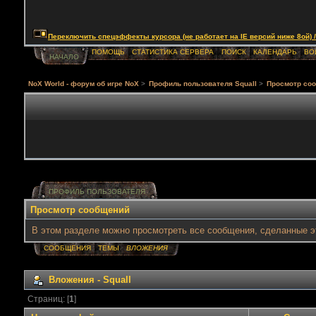
Переключить спецэффекты курсора (не работает на IE версий ниже 8ой) / Togg
ПОМОЩЬ
СТАТИСТИКА СЕРВЕРА
ПОИСК
КАЛЕНДАРЬ
ВО
НАЧАЛО
NoX World - форум об игре NoX
>
Профиль пользователя Squall
>
Просмотр со
ПРОФИЛЬ ПОЛЬЗОВАТЕЛЯ
Просмотр сообщений
В этом разделе можно просмотреть все сообщения, сделанные э
СООБЩЕНИЯ
ТЕМЫ
ВЛОЖЕНИЯ
Вложения - Squall
Страниц: [
1
]