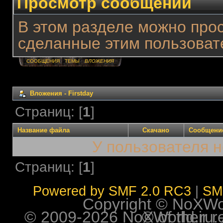
Просмотр сообщений
В этом разделе можно про
сделанные этим пользоват
СООБЩЕНИЯ
ТЕМЫ
ВЛОЖЕНИЯ
Вложения - Firstday
Страниц: [
1
]
Название файла
Скачано
Сообщени
У пользователя н
Страниц: [
1
]
Powered by SMF 2.0 RC3
|
SM
Copyright © NoXWorl
© 2009-2026 NoXWorld.ru. All image