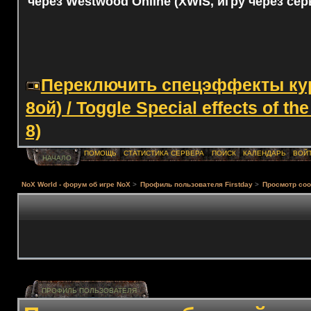
через Westwood Online (XWIS, игру через сер
Переключить спецэффекты курс
8ой) / Toggle Special effects of th
8)
ПОМОЩЬ
СТАТИСТИКА СЕРВЕРА
ПОИСК
КАЛЕНДАРЬ
ВОЙ
НАЧАЛО
NoX World - форум об игре NoX
>
Профиль пользователя Firstday
>
Просмотр со
ПРОФИЛЬ ПОЛЬЗОВАТЕЛЯ