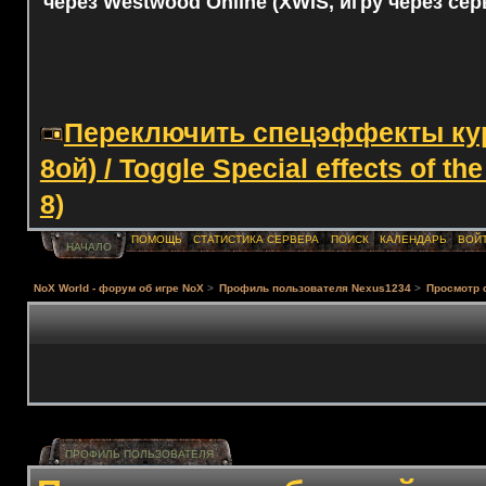
через Westwood Online (XWIS, игру через сер
Переключить спецэффекты курс
8ой) / Toggle Special effects of th
8)
ПОМОЩЬ
СТАТИСТИКА СЕРВЕРА
ПОИСК
КАЛЕНДАРЬ
ВОЙ
НАЧАЛО
NoX World - форум об игре NoX
>
Профиль пользователя Nexus1234
>
Просмотр 
ПРОФИЛЬ ПОЛЬЗОВАТЕЛЯ