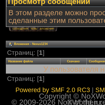
Просмотр сообщений
В этом разделе можно про
сделанные этим пользоват
СООБЩЕНИЯ
ТЕМЫ
ВЛОЖЕНИЯ
Вложения - Nexus1234
Страниц: [
1
]
Название файла
Скачано
Сообщени
У пользователя н
Страниц: [
1
]
Powered by SMF 2.0 RC3
|
SM
Copyright © NoXWorl
© 2009-2026 NoXWorld.ru. All image