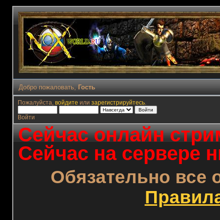
Добро пожаловать,
Гость
Пожалуйста,
войдите
или
зарегистрируйтесь
.
Войти
Сейчас онлайн стрим
Сейчас на сервере н
Обязательно все 
Правил