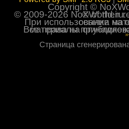
Copyright © NoXWorl
© 2009-2026 NoXWorld.ru. All image
При использовании материалов ф
Все права на опубликованные на форуме NoXW
X
Страница сгенерирована 