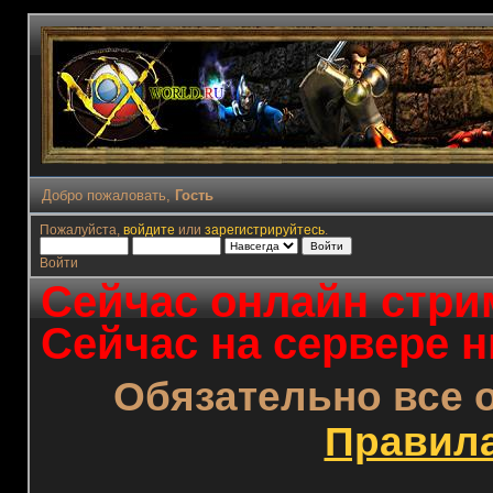
Добро пожаловать,
Гость
Пожалуйста,
войдите
или
зарегистрируйтесь
.
Войти
Сейчас онлайн стрим
Сейчас на сервере н
Обязательно все 
Правил