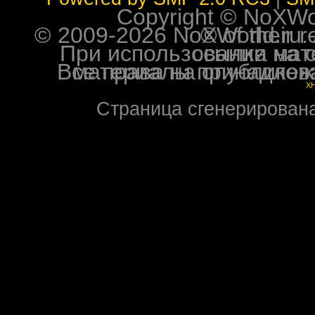
Copyright © NoXWorl
© 2009-2026 NoXWorld.ru. All image
При использовании материалов ф
Все права на опубликованные на форуме NoXW
X
Страница сгенерирована 