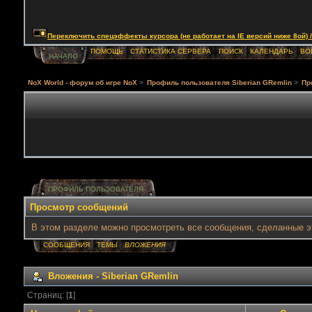
Переключить спецэффекты курсора (не работает на IE версий ниже 8ой) / Togg
ПОМОЩЬ
СТАТИСТИКА СЕРВЕРА
ПОИСК
КАЛЕНДАРЬ
ВО
НАЧАЛО
NoX World - форум об игре NoX
>
Профиль пользователя Siberian GRemlin
>
Пр
ПРОФИЛЬ ПОЛЬЗОВАТЕЛЯ
Просмотр сообщений
В этом разделе можно просмотреть все сообщения, сделанные э
СООБЩЕНИЯ
ТЕМЫ
ВЛОЖЕНИЯ
Вложения - Siberian GRemlin
Страниц: [
1
]