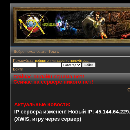
Добро пожаловать,
Гость
Пожалуйста,
войдите
или
зарегистрируйтесь
.
Войти
Сейчас онлайн стрима нет!
Сейчас на сервере никого нет!
О
Актуальные новости:
IP сервера изменён! Новый IP: 45.144.64.22
(XWIS, игру через сервер)