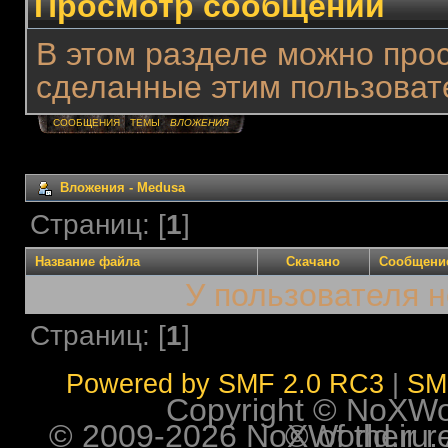
Просмотр сообщений
В этом разделе можно про
сделанные этим пользоват
СООБЩЕНИЯ
ТЕМЫ
ВЛОЖЕНИЯ
Вложения - Medusa
Страниц: [
1
]
Название файла
Скачано
Сообщени
У пользователя н
Страниц: [
1
]
Powered by SMF 2.0 RC3
|
SM
Copyright © NoXWorl
© 2009-2026 NoXWorld.ru. All image