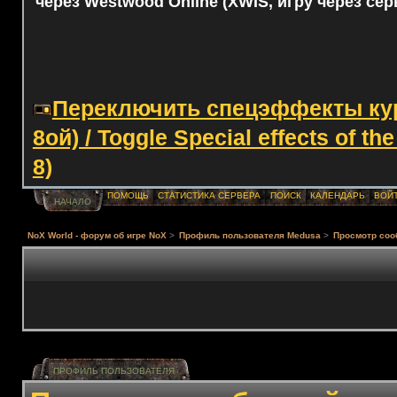
через Westwood Online (XWIS, игру через сер
Переключить спецэффекты курс
8ой) / Toggle Special effects of th
8)
ПОМОЩЬ
СТАТИСТИКА СЕРВЕРА
ПОИСК
КАЛЕНДАРЬ
ВОЙ
НАЧАЛО
NoX World - форум об игре NoX
>
Профиль пользователя Medusa
>
Просмотр со
ПРОФИЛЬ ПОЛЬЗОВАТЕЛЯ