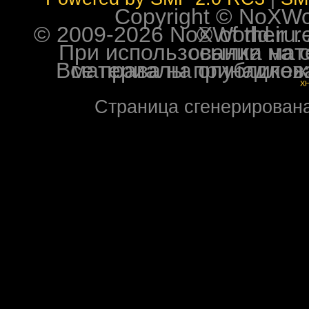
Copyright © NoXWorl
© 2009-2026 NoXWorld.ru. All image
При использовании материалов ф
Все права на опубликованные на форуме NoXW
X
Страница сгенерирована 