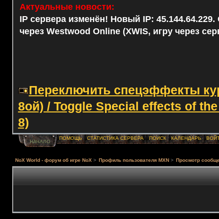
Актуальные новости:
IP сервера изменён! Новый IP: 45.144.64.229
через Westwood Online (XWIS, игру через сер
Переключить спецэффекты курс
8ой) / Toggle Special effects of th
8)
ПОМОЩЬ
СТАТИСТИКА СЕРВЕРА
ПОИСК
КАЛЕНДАРЬ
ВОЙ
НАЧАЛО
NoX World - форум об игре NoX
>
Профиль пользователя MXN
>
Просмотр сообщ