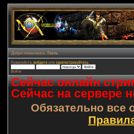
Добро пожаловать,
Гость
Пожалуйста,
войдите
или
зарегистрируйтесь
.
Войти
Сейчас онлайн стрим
Сейчас на сервере н
Обязательно все 
Правил