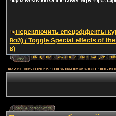
через Westwood Online (XWIS, игру через сер
Переключить спецэффекты курс
8ой) / Toggle Special effects of th
8)
ПОМОЩЬ
СТАТИСТИКА СЕРВЕРА
ПОИСК
КАЛЕНДАРЬ
ВОЙ
НАЧАЛО
NoX World - форум об игре NoX
>
Профиль пользователя RudaeFFF
>
Просмотр с
ПРОФИЛЬ ПОЛЬЗОВАТЕЛЯ