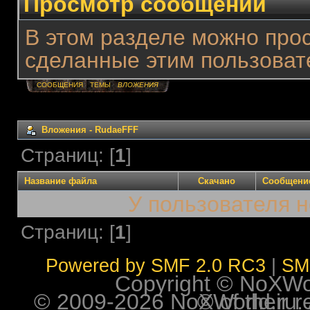
Просмотр сообщений
В этом разделе можно про
сделанные этим пользоват
СООБЩЕНИЯ
ТЕМЫ
ВЛОЖЕНИЯ
Вложения - RudaeFFF
Страниц: [
1
]
Название файла
Скачано
Сообщени
У пользователя н
Страниц: [
1
]
Powered by SMF 2.0 RC3
|
SM
Copyright © NoXWorl
© 2009-2026 NoXWorld.ru. All image