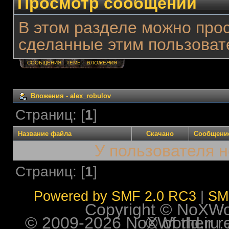
Просмотр сообщений
В этом разделе можно про
сделанные этим пользоват
СООБЩЕНИЯ
ТЕМЫ
ВЛОЖЕНИЯ
Вложения - aleх_robulov
Страниц: [
1
]
Название файла
Скачано
Сообщени
У пользователя н
Страниц: [
1
]
Powered by SMF 2.0 RC3
|
SM
Copyright © NoXWorl
© 2009-2026 NoXWorld.ru. All image