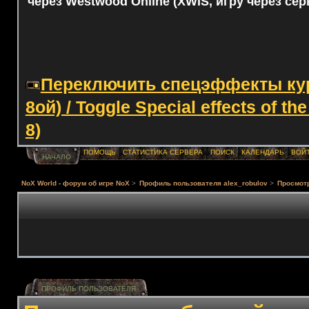
через Westwood Online (XWIS, игру через сер
Переключить спецэффекты курс
8ой) / Toggle Special effects of th
8)
ПОМОЩЬ
СТАТИСТИКА СЕРВЕРА
ПОИСК
КАЛЕНДАРЬ
ВОЙ
НАЧАЛО
NoX World - форум об игре NoX
>
Профиль пользователя aleх_robulov
>
Просмот
ПРОФИЛЬ ПОЛЬЗОВАТЕЛЯ