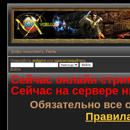
Добро пожаловать,
Гость
Пожалуйста,
войдите
или
зарегистрируйтесь
.
Войти
Сейчас онлайн стрим
Сейчас на сервере н
Обязательно все 
Правил