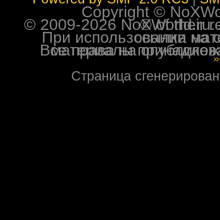
Copyright © NoXWorl
© 2009-2026 NoXWorld.ru. All image
При использовании материалов ф
Все права на опубликованные на форуме NoXW
X
Страница сгенерирована