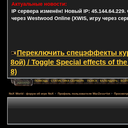
Актуальные новости:
IP сервера изменён! Новый IP: 45.144.64.229
через Westwood Online (XWIS, игру через сер
Переключить спецэффекты курс
8ой) / Toggle Special effects of th
8)
ПОМОЩЬ
СТАТИСТИКА СЕРВЕРА
ПОИСК
КАЛЕНДАРЬ
ВОЙ
НАЧАЛО
NoX World - форум об игре NoX
>
Профиль пользователя WarZeva+lot
>
Просмотр