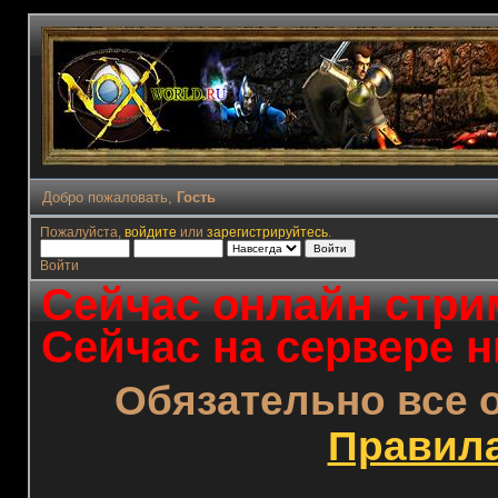
Добро пожаловать,
Гость
Пожалуйста,
войдите
или
зарегистрируйтесь
.
Войти
Сейчас онлайн стрим
Сейчас на сервере н
Обязательно все 
Правил