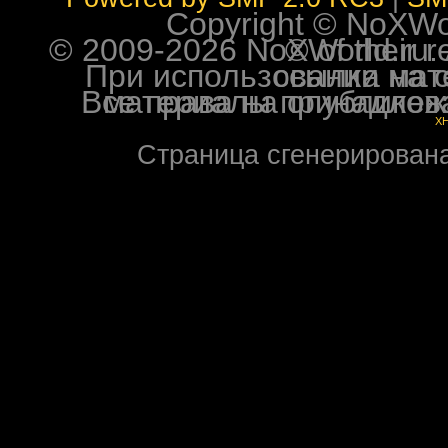
Copyright © NoXWorl
© 2009-2026 NoXWorld.ru. All image
При использовании материалов ф
Все права на опубликованные на форуме NoXW
X
Страница сгенерирована 