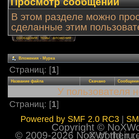
Просмотр сообщений
В этом разделе можно про
сделанные этим пользоват
СООБЩЕНИЯ
ТЕМЫ
ВЛОЖЕНИЯ
Вложения - Мурка
Страниц: [
1
]
Название файла
Скачано
Сообщени
У пользователя н
Страниц: [
1
]
Powered by SMF 2.0 RC3
|
SM
Copyright © NoXWorl
© 2009-2026 NoXWorld.ru. All image