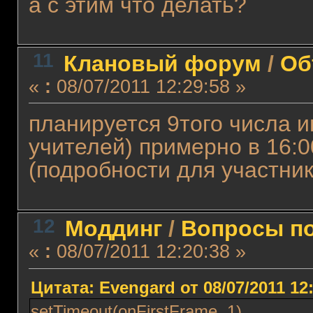
а с этим что делать?
11
Клановый форум
/
Об
«
:
08/07/2011 12:29:58 »
планируется 9того числа иг
учителей) примерно в 16:00
(подробности для участник
12
Моддинг
/
Вопросы по
«
:
08/07/2011 12:20:38 »
Цитата: Evengard от 08/07/2011 12
setTimeout(onFirstFrame, 1)