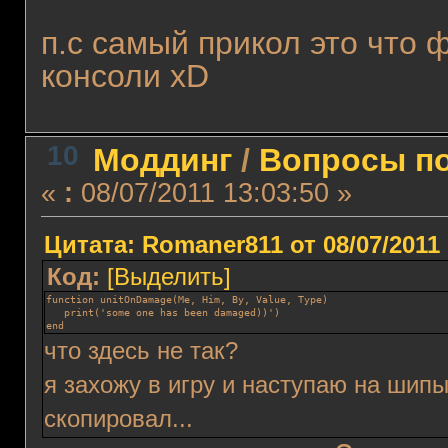
п.с самый прикол это что 
консоли хD
10
Моддинг
/
Вопросы по
«
:
08/07/2011 13:03:50 »
Цитата: Romaner811 от 08/07/2011 
Код:
[Выделить]
function unitOnDamage(Me, Him, By, Value, Type)
   print('some one has been damaged))')
end
что здесь не так?
я захожу в игру и наступаю на шипы.
скопировал...