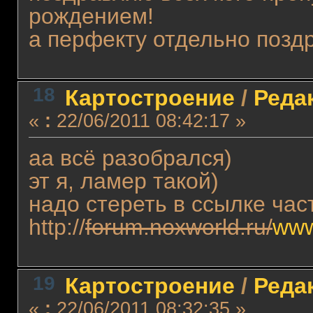
рождением!
а перфекту отдельно позд
18
Картостроение
/
Реда
«
:
22/06/2011 08:42:17 »
аа всё разобрался)
эт я, ламер такой)
надо стереть в ссылке час
http://
forum.noxworld.ru/
www
19
Картостроение
/
Реда
«
:
22/06/2011 08:32:35 »