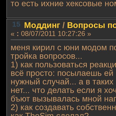
то есть ихние хексовые но
15
Моддинг
/
Вопросы по
«
:
08/07/2011 10:27:26 »
меня кирил с юни модом п
тройка вопросов...
1) как пользоваться реакци
всё просто: посылаешь ей
нужный случай... а в таки
нет... что делать если я хо
бъют вызывалась мной на
2) как создавать собствен
как TheSim сделал?