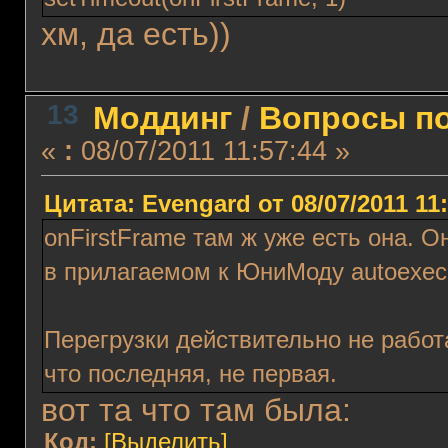
хм, да есть))
13
Моддинг
/
Вопросы по
«
:
08/07/2011 11:57:44 »
Цитата: Evengard от 08/07/2011 11
onFirstFrame там ж уже есть она. О
в прилагаемом к ЮниМоду autoexec.
Перегрузки действительно не работ
что последняя, не первая.
вот та что там была:
Код:
[Выделить]