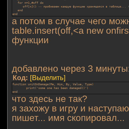
   for n=1,#off do
      off[n]() -- пробиваем каждую функцию хранящаяся в таблице... 
   end
end
а потом в случае чего мож
table.insert(off,<a new onfir
функции
добавлено через 3 минуты
Код:
[Выделить]
function unitOnDamage(Me, Him, By, Value, Type)
print('some one has been damaged))')
end
что здесь не так?
я захожу в игру и наступаю
пишет... имя скопировал...