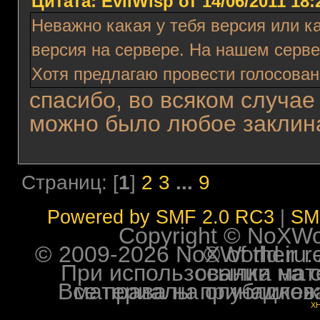
Цитата: EvilWisp от 14/06/2011 18:
Неважно какая у тебя версия или ка
версия на сервере. На нашем серв
Хотя предлагаю провести голосовани
спасибо, во всяком случае
можно было любое заклина
Страниц: [
1
]
2
3
...
9
Powered by SMF 2.0 RC3
|
SM
Copyright © NoXWorl
© 2009-2026 NoXWorld.ru. All image
При использовании материалов ф
Все права на опубликованные на форуме NoXW
X