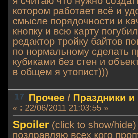
я считаю что нужно создат
котором работает всё и удо
смысле порядочности и кач
кнопку и всю карту погубил
редактор тройку байтов по
по нормальному сделать пр
кубиками без стен и объект
в общем я утопист)))
17
Прочее
/
Праздники и
«
:
22/06/2011 21:03:55 »
Spoiler
(click to show/hide)
поздравляю всех кого про