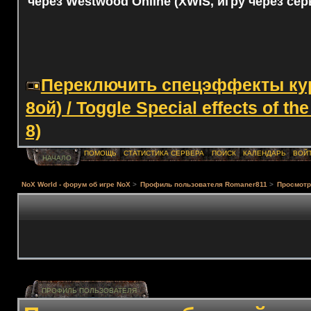
через Westwood Online (XWIS, игру через сер
Переключить спецэффекты курс
8ой) / Toggle Special effects of th
8)
ПОМОЩЬ
СТАТИСТИКА СЕРВЕРА
ПОИСК
КАЛЕНДАРЬ
ВОЙ
НАЧАЛО
NoX World - форум об игре NoX
>
Профиль пользователя Romaner811
>
Просмотр
ПРОФИЛЬ ПОЛЬЗОВАТЕЛЯ