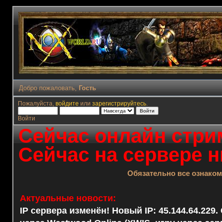
Добро пожаловать,
Гость
Пожалуйста,
войдите
или
зарегистрируйтесь
.
Войти
Сейчас онлайн стрим
Сейчас на сервере н
Обязательно все ознако
Актуальные новости:
IP сервера изменён! Новый IP: 45.144.64.229