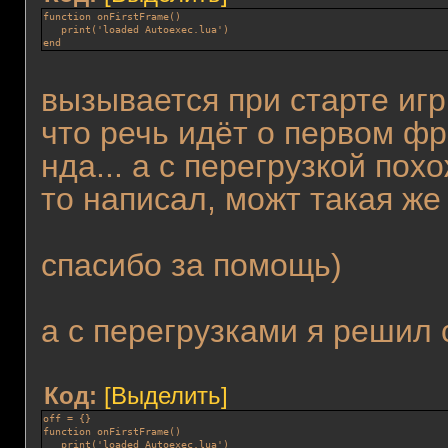
function onFirstFrame()
   print('loaded Autoexec.lua')
end
вызывается при старте иг
что речь идёт о первом ф
нда... а с перегрузкой пох
то написал, можт такая же 
спасибо за помощь)
а с перегрузками я решил 
Код:
[Выделить]
off = {}
function onFirstFrame()
   print('loaded Autoexec.lua')