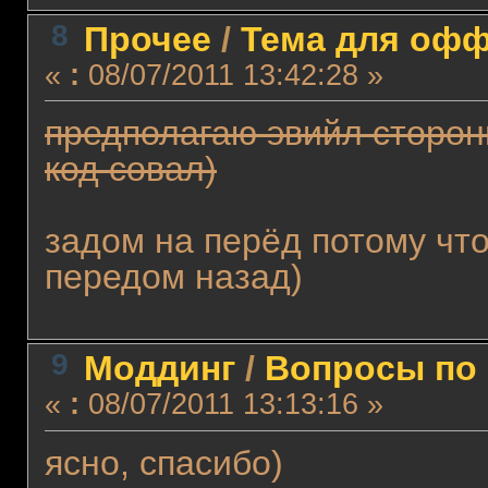
8
Прочее
/
Тема для офф
«
:
08/07/2011 13:42:28 »
предполагаю эвийл стороны
код совал)
задом на перёд потому чт
передом назад)
9
Моддинг
/
Вопросы по 
«
:
08/07/2011 13:13:16 »
ясно, спасибо)