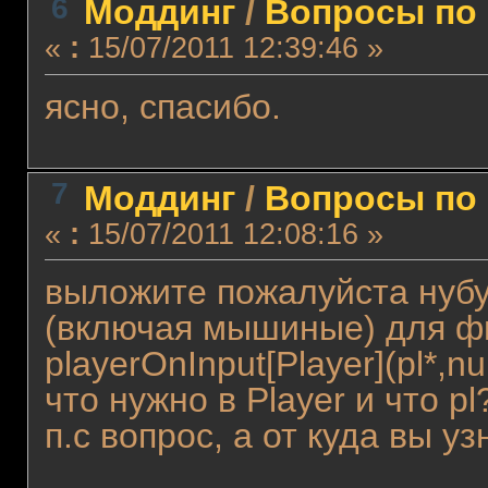
6
Моддинг
/
Вопросы по 
«
:
15/07/2011 12:39:46 »
ясно, спасибо.
7
Моддинг
/
Вопросы по 
«
:
15/07/2011 12:08:16 »
выложите пожалуйста нубу
(включая мышиные) для ф
playerOnInput[Player](pl*,nu
что нужно в Player и что pl
п.с вопрос, а от куда вы у