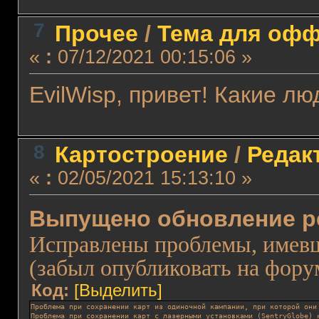
7
Прочее
/
Тема для оффт
«
:
07/12/2021 00:15:06 »
EvilWisp, привет! Какие лю
8
Картостроение
/
Редакт
«
:
02/05/2021 15:13:10 »
Выпущено обновление ре
Исправлены проблемы, имевш
(забыл опубликовать на форум
Код:
[Выделить]
Проблема при сохранении карт из одиночной кампании, при которой они
Проблема при сохранении карт с лазерными установками (SentryGlobe) 