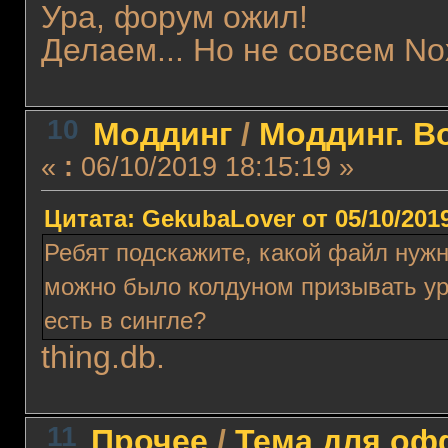
Ура, форум ожил!
Делаем... Но не совсем No
10
Моддинг
/
Моддинг. В
«
:
06/10/2019 18:15:19 »
Цитата: GekubaLover от 05/10/2019
Ребят подскажите, какой файл нужн
можно было колдуном призывать ур
есть в сингле?
thing.db.
11
Прочее
/
Тема для офф