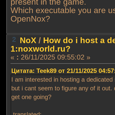
present in the game.
Which executable you are us
OpenNox?
2
NoX
/
How do i host a de
1:noxworld.ru?
«
:
26/11/2025 09:55:02 »
Цитата: Teek89 от 21/11/2025 04:57
I am interested in hosting a dedicated
but i cant seem to figure any of it ou
get one going?
translated: