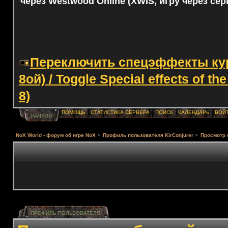
через Westwood Online (XWIS, игру через сер
Переключить спецэффекты курс
8ой) / Toggle Special effects of th
8)
ПОМОЩЬ
СТАТИСТИКА СЕРВЕРА
ПОИСК
КАЛЕНДАРЬ
ВОЙ
НАЧАЛО
NoX World - форум об игре NoX
>
Профиль пользователя KirConjurer
>
Просмотр
ПРОФИЛЬ ПОЛЬЗОВАТЕЛЯ