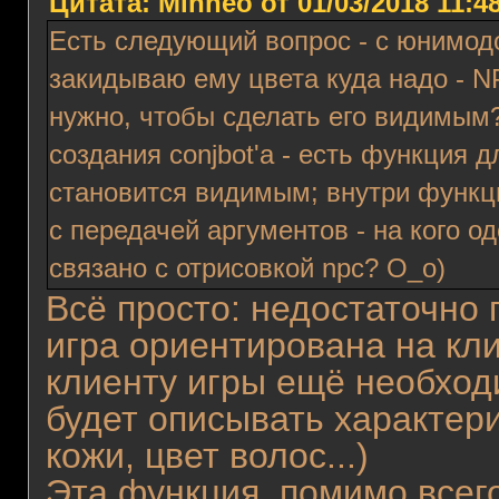
Цитата: Mihheo от 01/03/2018 11:4
Есть следующий вопрос - с юнимодо
закидываю ему цвета куда надо - NP
нужно, чтобы сделать его видимым? 
создания conjbot'а - есть функция д
становится видимым; внутри функци
с передачей аргументов - на кого од
связано с отрисовкой npc? О_о)
Всё просто: недостаточно 
игра ориентирована на кл
клиенту игры ещё необход
будет описывать характери
кожи, цвет волос...)
Эта функция, помимо всего