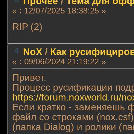
Прочее
/
Тема для оффт
«
:
12/07/2025 18:38:25 »
RIP (2)
4
NoX
/
Как русифициро
«
:
09/06/2024 21:19:22 »
Привет.
Процесс русификации подр
https://forum.noxworld.ru/n
Если кратко - заменяешь ф
файл со строками (nox.csf
(папка Dialog) и ролики (п