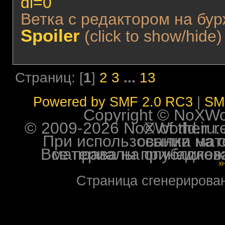
dl=0
Ветка с редактором на бу
Spoiler
(click to show/hide)
Страниц: [
1
]
2
3
...
13
Powered by SMF 2.0 RC3
|
SM
Copyright © NoXWorl
© 2009-2026 NoXWorld.ru. All image
При использовании материалов ф
Все права на опубликованные на форуме NoXW
X
Страница сгенерирована