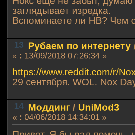
Нокс ещё не забыт, думаю 
заглядывает изредка.
Вспоминаете ли НВ? Чем 
13
Рубаем по интернету
«
:
13/09/2018 07:26:34 »
https://www.reddit.com/r/
29 сентября. WOL. Nox Day
14
Моддинг
/
UniMod3
«
:
04/06/2018 14:34:01 »
Привет. Я бы рад помочь, н