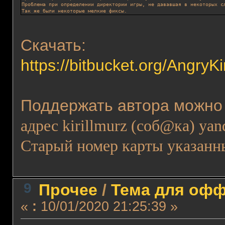
Проблема при определении директории игры, не дававшая в некоторых с
Так же были некоторые мелкие фиксы.
Скачать:
https://bitbucket.org/Angry
Поддержать автора можн
адрес
kirillmurz (соб@ка) yan
Старый номер карты указанны
9
Прочее
/
Тема для оффт
«
:
10/01/2020 21:25:39 »