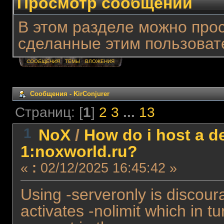
Просмотр сообщений
В этом разделе можно про
сделанные этим пользоват
СООБЩЕНИЯ
ТЕМЫ
ВЛОЖЕНИЯ
Сообщения - KirConjurer
Страниц: [
1
]
2
3
...
13
1
NoX
/
How do i host a de
1:noxworld.ru?
«
:
02/12/2025 16:45:42 »
Using -serveronly is discour
activates -nolimit which in 