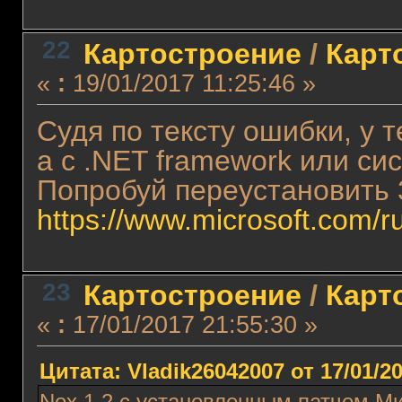
22
Картостроение
/
Карт
«
:
19/01/2017 11:25:46 »
Судя по тексту ошибки, у 
а с .NET framework или си
Попробуй переустановить 
https://www.microsoft.com/r
23
Картостроение
/
Карт
«
:
17/01/2017 21:55:30 »
Цитата: Vladik26042007 от 17/01/20
Nox 1.2 с установленным патчем Ми