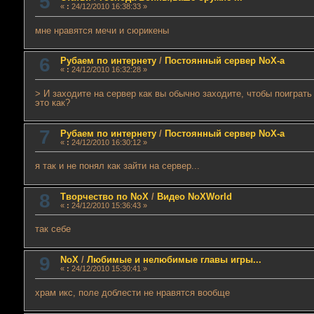
5
«
:
24/12/2010 16:38:33 »
мне нравятся мечи и сюрикены
6
Рубаем по интернету
/
Постоянный сервер NoX-а
«
:
24/12/2010 16:32:28 »
> И заходите на сервер как вы обычно заходите, чтобы поиграть
это как?
7
Рубаем по интернету
/
Постоянный сервер NoX-а
«
:
24/12/2010 16:30:12 »
я так и не понял как зайти на сервер...
8
Творчество по NoX
/
Видео NoXWorld
«
:
24/12/2010 15:36:43 »
так себе
9
NoX
/
Любимые и нелюбимые главы игры...
«
:
24/12/2010 15:30:41 »
храм икс, поле доблести не нравятся вообще