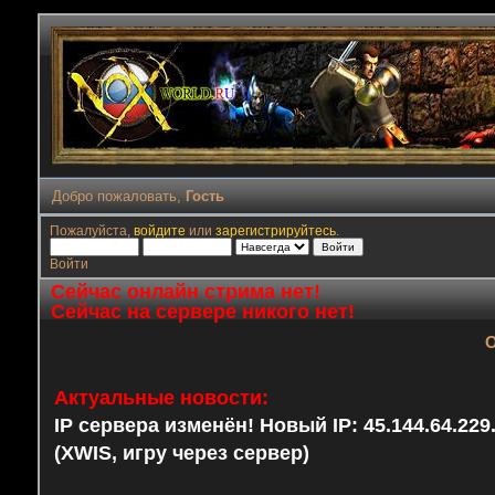
Добро пожаловать,
Гость
Пожалуйста,
войдите
или
зарегистрируйтесь
.
Войти
Сейчас онлайн стрима нет!
Сейчас на сервере никого нет!
О
Актуальные новости:
IP сервера изменён! Новый IP: 45.144.64.22
(XWIS, игру через сервер)