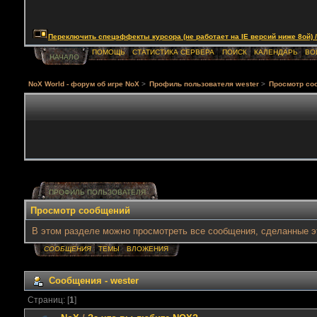
Переключить спецэффекты курсора (не работает на IE версий ниже 8ой) / Togg
ПОМОЩЬ
СТАТИСТИКА СЕРВЕРА
ПОИСК
КАЛЕНДАРЬ
ВО
НАЧАЛО
NoX World - форум об игре NoX
>
Профиль пользователя wester
>
Просмотр со
ПРОФИЛЬ ПОЛЬЗОВАТЕЛЯ
Просмотр сообщений
В этом разделе можно просмотреть все сообщения, сделанные э
СООБЩЕНИЯ
ТЕМЫ
ВЛОЖЕНИЯ
Сообщения - wester
Страниц: [
1
]