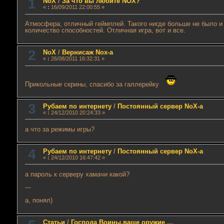
1
NoX
/
За что вы любите NOX?
«
:
16/09/2011 22:00:55 »
Атмосфера, отличный геймплей. Такого нигде больше не было и 
количество способностей. Отличная игра, вот и все.
2
NoX
/
Вернисаж Nox-а
«
:
26/08/2011 16:32:31 »
Прикольные скрины, спасибо за галлерейку
3
Рубаем по интернету
/
Постоянный сервер NoX-а
«
:
24/12/2010 20:24:33 »
а что за режимы игры?
4
Рубаем по интернету
/
Постоянный сервер NoX-а
«
:
24/12/2010 16:47:42 »
а пароль к серверу хамачи какой?
---
а, понял)
Статьи
/
Господа Воины,ваше оружие ...