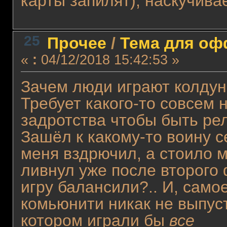
карты запилят), наскучивае
25
Прочее
/
Тема для офф
«
:
04/12/2018 15:42:53 »
Зачем люди играют колдуно
Требует какого-то совсем 
задротства чтобы быть ре
Зашёл к какому-то воину с
меня вздрючил, а стоило м
ливнул уже после второго 
игру балансили?.. И, самое
комьюнити никак не выпуст
котором играли бы
все