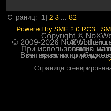
Страниц: [
1
]
2
3
...
82
Powered by SMF 2.0 RC3
|
SM
Copyright © NoXWorl
© 2009-2026 NoXWorld.ru. All image
При использовании материалов ф
Все права на опубликованные на форуме NoXW
X
Страница сгенерирована 