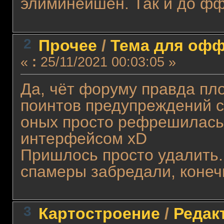
элиминейшен. Так и до фф
2
Прочее
/
Тема для оффт
«
:
25/11/2021 00:03:05 »
Да, чёт форуму правда пл
поинтов предупреждений с
оных просто рефрешилась
интерфейсом xD
Пришлось просто удалить.
спамеры забредали, конечн
3
Картостроение
/
Редакт