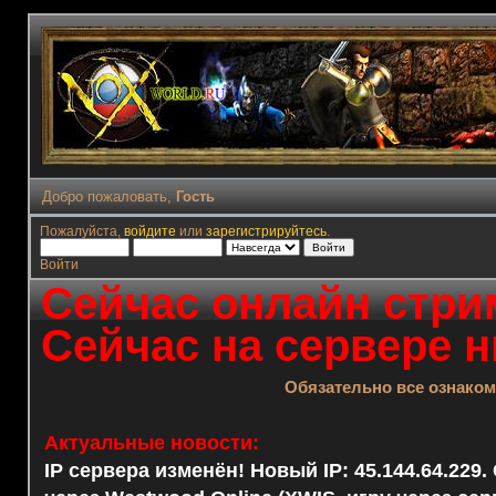
Добро пожаловать,
Гость
Пожалуйста,
войдите
или
зарегистрируйтесь
.
Войти
Сейчас онлайн стрим
Сейчас на сервере н
Обязательно все ознако
Актуальные новости:
IP сервера изменён! Новый IP: 45.144.64.229