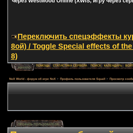
через Westwood Online (XWIS, игру через сер
Переключить спецэффекты курс
8ой) / Toggle Special effects of th
8)
ПОМОЩЬ
СТАТИСТИКА СЕРВЕРА
ПОИСК
КАЛЕНДАРЬ
ВОЙ
НАЧАЛО
NoX World - форум об игре NoX
>
Профиль пользователя Squall
>
Просмотр сооб
ПРОФИЛЬ ПОЛЬЗОВАТЕЛЯ