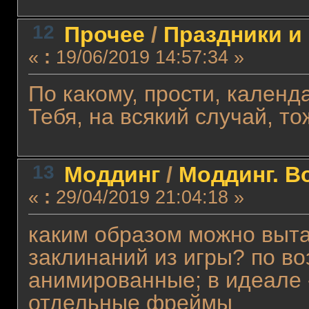
12
Прочее
/
Праздники и
«
:
19/06/2019 14:57:34 »
По какому, прости, кален
Тебя, на всякий случай, то
13
Моддинг
/
Моддинг. В
«
:
29/04/2019 21:04:18 »
каким образом можно выт
заклинаний из игры? по во
анимированные; в идеале 
отдельные фреймы