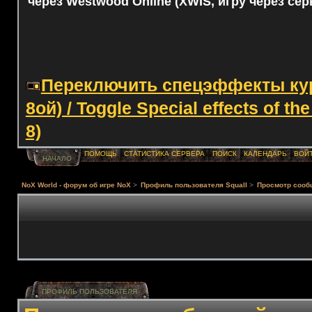
через Westwood Online (XWIS, игру через сер
Переключить спецэффекты курс
8ой) / Toggle Special effects of th
8)
ПОМОЩЬ
СТАТИСТИКА СЕРВЕРА
ПОИСК
КАЛЕНДАРЬ
ВОЙ
НАЧАЛО
NoX World - форум об игре NoX
>
Профиль пользователя Squall
>
Просмотр сооб
ПРОФИЛЬ ПОЛЬЗОВАТЕЛЯ