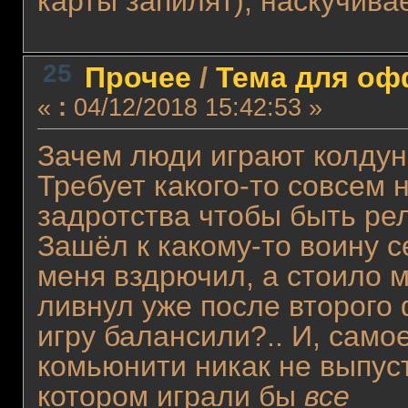
карты запилят), наскучивае
25
Прочее
/
Тема для офф
«
:
04/12/2018 15:42:53 »
Зачем люди играют колдуно
Требует какого-то совсем 
задротства чтобы быть ре
Зашёл к какому-то воину с
меня вздрючил, а стоило м
ливнул уже после второго 
игру балансили?.. И, самое
комьюнити никак не выпуст
котором играли бы
все