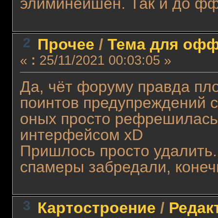
элиминейшен. Так и до фф
2
Прочее
/
Тема для оффт
«
:
25/11/2021 00:03:05 »
Да, чёт форуму правда пл
поинтов предупреждений с
оных просто рефрешилась
интерфейсом xD
Пришлось просто удалить.
спамеры забредали, конечн
3
Картостроение
/
Редакт