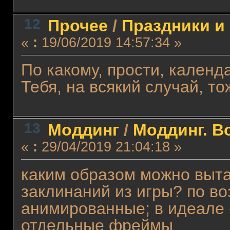
12
Прочее
/
Праздники и
«
:
19/06/2019 14:57:34 »
По какому, прости, кален
Тебя, на всякий случай, то
13
Моддинг
/
Моддинг. В
«
:
29/04/2019 21:04:18 »
каким образом можно выт
заклинаний из игры? по во
анимированные; в идеале 
отдельные фреймы