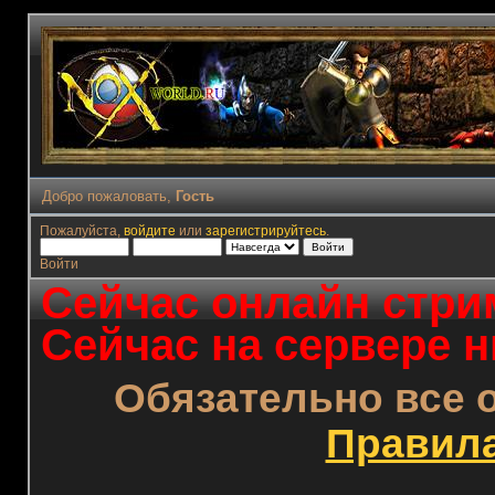
Добро пожаловать,
Гость
Пожалуйста,
войдите
или
зарегистрируйтесь
.
Войти
Сейчас онлайн стрим
Сейчас на сервере н
Обязательно все 
Правил