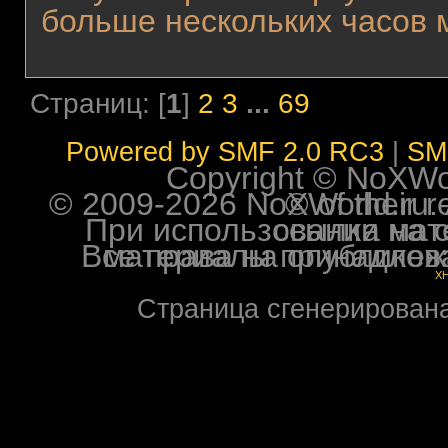
больше нескольких часов м
Страниц: [
1
]
2
3
...
69
Powered by SMF 2.0 RC3
|
SM
Copyright © NoXWorl
© 2009-2026 NoXWorld.ru. All image
При использовании материалов ф
Все права на опубликованные на форуме NoXW
X
Страница сгенерирована 