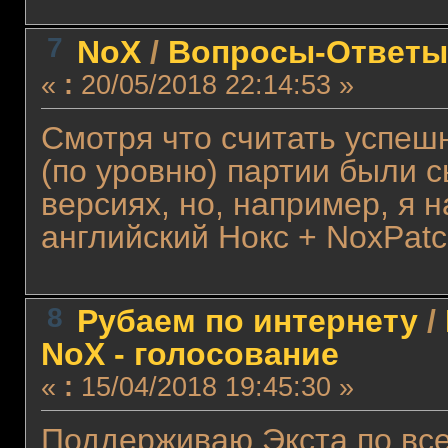
7
NoX
/
Вопросы-Ответы
«
:
20/05/2018 22:14:53 »
Смотря что считать успешн
(по уровню) партии были 
версиях, но, например, я 
английский Нокс + NoxPat
8
Рубаем по интернету
/
NoX - голосование
«
:
15/04/2018 19:45:30 »
Поддерживаю Экста по все