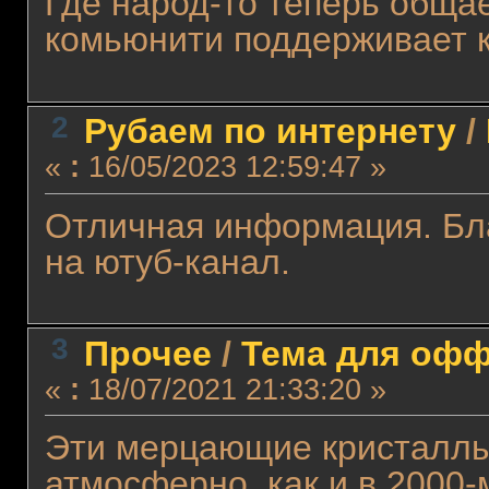
Где народ-то теперь общае
комьюнити поддерживает к
2
Рубаем по интернету
/
«
:
16/05/2023 12:59:47 »
Отличная информация. Бл
на ютуб-канал.
3
Прочее
/
Тема для оффт
«
:
18/07/2021 21:33:20 »
Эти мерцающие кристаллы 
атмосферно, как и в 2000-