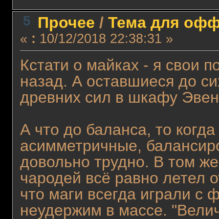
5
Прочее
/
Тема для оффт
«
:
10/12/2018 22:38:31 »
Кстати о майках - я свои 
назад. А оставшиеся до с
древних сил в шкафу Эвен
А что до баланса, то когд
асимметричные, балансиро
довольно трудно. В том ж
чародей всё равно летел о
что маги всегда играли с 
неудержим в массе. "Вели