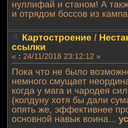
нуллифай и станом! А так
и отрядом боссов из кампан
6
Картостроение
/
Неста
ссылки
«
:
24/11/2018 23:12:12 »
Пока что не было возможно
немного смущает неордина
когда у мага и чародея с
(колдуну хотя бы дали су
опять же, эффективнее пр
основной навык воина...
у