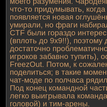
моего разумения. Чародея
что-то придумывать, когда
появляется новая оглушён
умирали, но фраги набира
CTF были гораздо интере
(вплоть до 9х9!!), поэтом
достаточно проблематично
игроков забавно тупить),
FreezOut. Потом, к сожал
поделиться; в такие момен
чат-моде по полчаса рядил
Под конец командной част
легко выигрывала команда,
головой) и тим-арены.