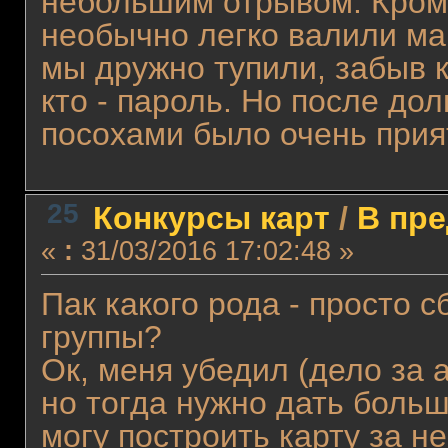
небольшим отрывом. Кроме
необычно легко валили м
мы дружно тупили, забыв 
кто - пароль. Но после до
посохами было очень прия
25
Конкурсы карт
/
В пре
«
:
31/03/2016 17:02:48 »
Пак какого рода - просто с
группы?
Ок, меня убедил (дело за 
но тогда нужно дать больш
могу построить карту за н