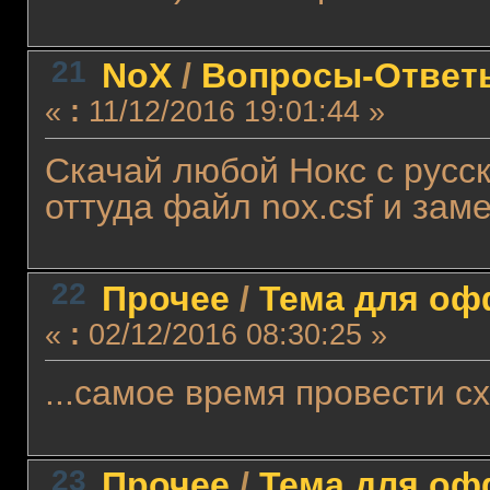
21
NoX
/
Вопросы-Ответ
«
:
11/12/2016 19:01:44 »
Скачай любой Нокс с русск
оттуда файл nox.csf и заме
22
Прочее
/
Тема для офф
«
:
02/12/2016 08:30:25 »
...самое время провести с
23
Прочее
/
Тема для офф