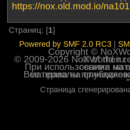
https://nox.old.mod.io/na1
Страниц: [
1
]
Powered by SMF 2.0 RC3
|
SM
Copyright © NoXWorl
© 2009-2026 NoXWorld.ru. All image
При использовании материалов ф
Все права на опубликованные на форуме NoXW
X
Страница сгенерирована 