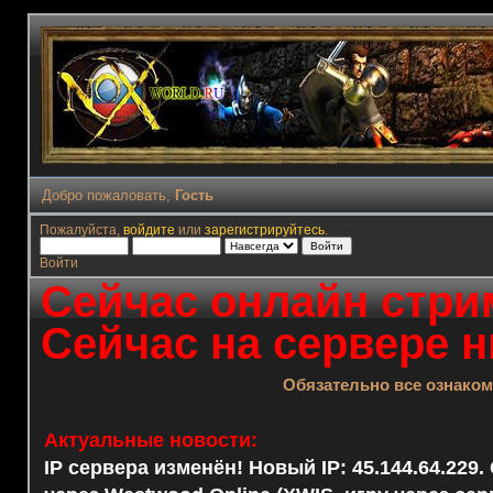
Добро пожаловать,
Гость
Пожалуйста,
войдите
или
зарегистрируйтесь
.
Войти
Сейчас онлайн стрим
Сейчас на сервере н
Обязательно все ознако
Актуальные новости:
IP сервера изменён! Новый IP: 45.144.64.229