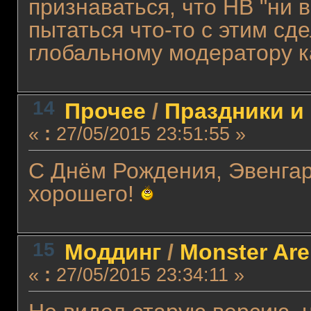
признаваться, что НВ "ни в
пытаться что-то с этим с
глобальному модератору ка
14
Прочее
/
Праздники и
«
:
27/05/2015 23:51:55 »
С Днём Рождения, Эвенгард
хорошего!
15
Моддинг
/
Monster Ar
«
:
27/05/2015 23:34:11 »