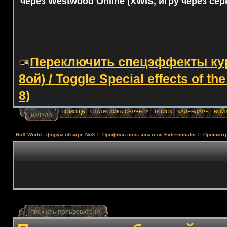
через Westwood Online (XWIS, игру через сер
Переключить спецэффекты курс
8ой) / Toggle Special effects of th
8)
ПОМОЩЬ
СТАТИСТИКА СЕРВЕРА
ПОИСК
КАЛЕНДАРЬ
ВОЙ
НАЧАЛО
NoX World - форум об игре NoX
>
Профиль пользователя Exterminator
>
Просмот
ПРОФИЛЬ ПОЛЬЗОВАТЕЛЯ