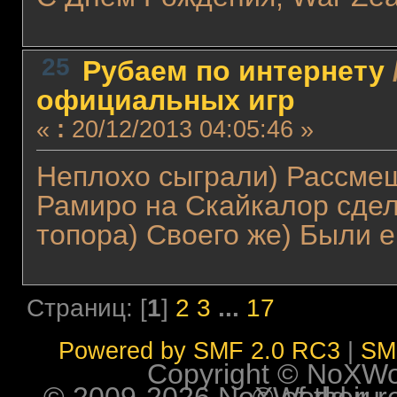
25
Рубаем по интернету
официальных игр
«
:
20/12/2013 04:05:46 »
Неплохо сыграли) Рассмеш
Рамиро на Скайкалор сдела
топора) Своего же) Были 
Страниц: [
1
]
2
3
...
17
Powered by SMF 2.0 RC3
|
SM
Copyright © NoXWorl
© 2009-2026 NoXWorld.ru. All image