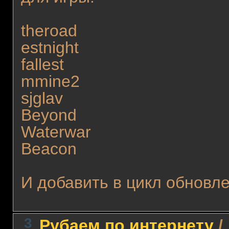
theroad
estnight
fallest
mmine2
sjglav
Beyond
Waterwar
Beacon
И добавить в цикл обновл
3
Рубаем по интернету
/