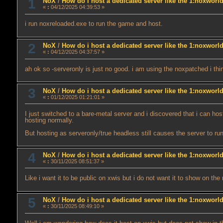
1
NoX
/
How do i host a dedicated server like the 1:noxworl
«
:
04/12/2025 04:39:53 »
i run noxreloaded.exe to run the game and host.
2
NoX
/
How do i host a dedicated server like the 1:noxworl
«
:
04/12/2025 04:37:57 »
ah ok so -serveronly is just no good. i am using the noxpatched i thi
3
NoX
/
How do i host a dedicated server like the 1:noxworl
«
:
01/12/2025 01:21:01 »
I just switched to a bare-metal server and i discovered that i can ho
hosting normally.
But hosting as serveronly/true headless still causes the server to r
4
NoX
/
How do i host a dedicated server like the 1:noxworl
«
:
30/11/2025 08:51:37 »
Like i want it to be public on xwis but i do not want it to show on t
5
NoX
/
How do i host a dedicated server like the 1:noxworl
«
:
30/11/2025 08:49:10 »