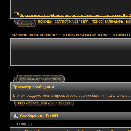
Переключить спецэффекты курсора (не работает на IE версий ниже 8ой) / Togg
ПОМОЩЬ
СТАТИСТИКА СЕРВЕРА
ПОИСК
КАЛЕНДАРЬ
ВО
НАЧАЛО
NoX World - форум об игре NoX
>
Профиль пользователя Teek89
>
Просмотр с
ПРОФИЛЬ ПОЛЬЗОВАТЕЛЯ
Просмотр сообщений
В этом разделе можно просмотреть все сообщения, сделанные э
СООБЩЕНИЯ
ТЕМЫ
ВЛОЖЕНИЯ
Сообщения - Teek89
Страниц: [
1
]