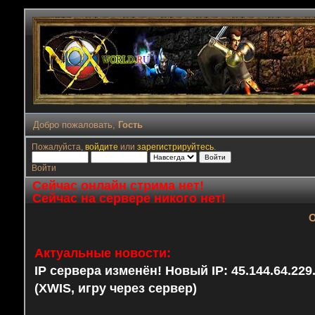
Добро пожаловать,
Гость
Пожалуйста,
войдите
или
зарегистрируйтесь
.
Войти
Сейчас онлайн стрима нет!
Сейчас на сервере никого нет!
О
Актуальные новости:
IP сервера изменён! Новый IP: 45.144.64.22
(XWIS, игру через сервер)