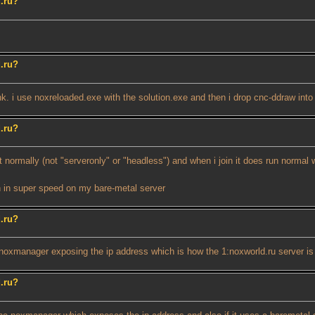
d.ru?
d.ru?
nk. i use noxreloaded.exe with the solution.exe and then i drop cnc-ddraw into 
d.ru?
st normally (not "serveronly" or "headless") and when i join it does run normal
un in super speed on my bare-metal server
d.ru?
he noxmanager exposing the ip address which is how the 1:noxworld.ru server is
d.ru?