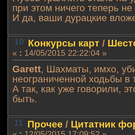
при этом ничего теперь не
И да, ваши дурацкие влож
10
Конкурсы карт
/
Шест
«
:
14/05/2015 22:22:04 »
Garett
, Шахматы, имхо, уб
неограниченной ходьбы в т
А так, как уже говорили, э
быть.
11
Прочее
/
Цитатник фо
«
:
12/05/2015 17:09:52 »