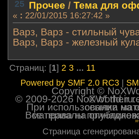
25
Прочее
/
Тема для офф
«
:
22/01/2015 16:27:42 »
Варз, Варз - стильный чува
Варз, Варз - железный кула
Страниц: [
1
]
2
3
...
11
Powered by SMF 2.0 RC3
|
SM
Copyright © NoXWorl
© 2009-2026 NoXWorld.ru. All image
При использовании материалов ф
Все права на опубликованные на форуме NoXW
X
Страница сгенерирована 