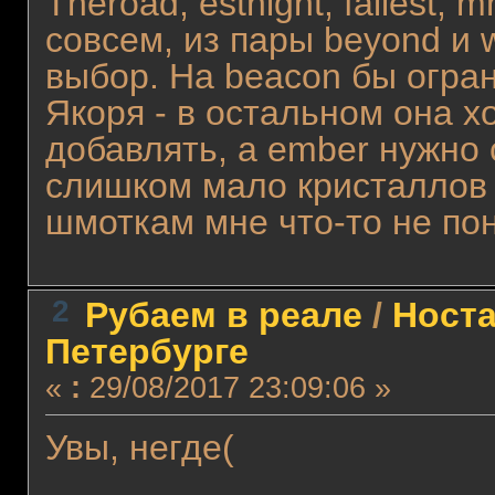
Theroad, estnight, fallest, 
совсем, из пары beyond и w
выбор. На beacon бы огра
Якоря - в остальном она 
добавлять, а ember нужно 
слишком мало кристаллов 
шмоткам мне что-то не пон
2
Рубаем в реале
/
Носта
Петербурге
«
:
29/08/2017 23:09:06 »
Увы, негде(