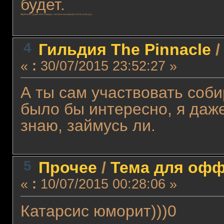
будет.
Ждём всех (даже тебя, Рамиро, честное пионерское, бить не буду).
4
Гильдия The Pinnacle
«
:
30/07/2015 23:52:27 »
А ты сам участвовать соб
было бы интересно, я даж
знаю, займусь ли.
5
Прочее
/
Тема для оффт
«
:
10/07/2015 00:28:06 »
Катарсис юморит)))0