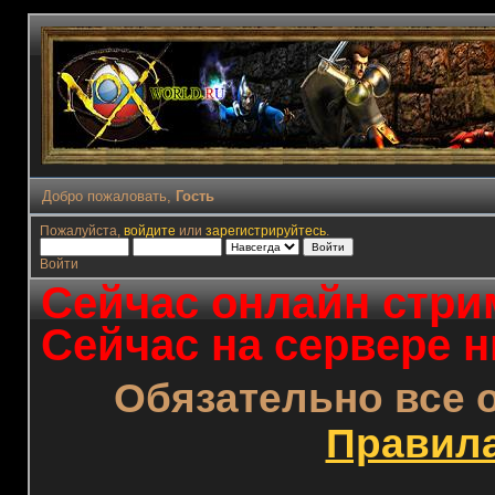
Добро пожаловать,
Гость
Пожалуйста,
войдите
или
зарегистрируйтесь
.
Войти
Сейчас онлайн стрим
Сейчас на сервере н
Обязательно все 
Правил