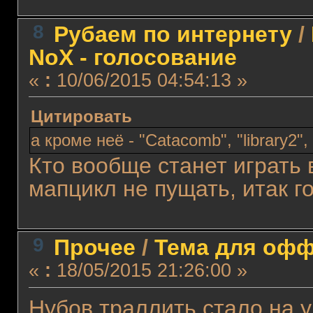
8
Рубаем по интернету
/
NoX - голосование
«
:
10/06/2015 04:54:13 »
Цитировать
а кроме неё - "Catacomb", "library2",
Кто вообще станет играть в
мапцикл не пущать, итак г
9
Прочее
/
Тема для оффт
«
:
18/05/2015 21:26:00 »
Нубов траллить стало на у