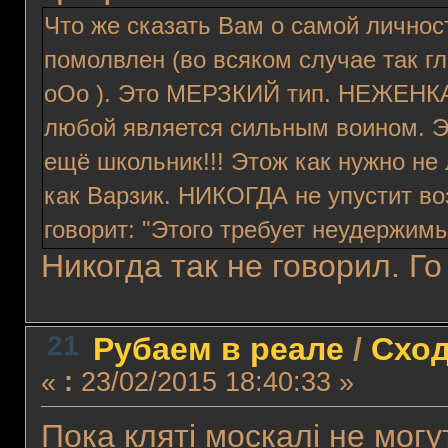
Что же сказать Вам о самой личност
помолвлен (во всяком случае так г
oOo ). Это МЕРЗКИЙ тип. НЕЖЕНКА. 
любой является сильным воином. Эт
ещё школьник!!! Этож как нужно не 
как Варзик. НИКОГДА не упустит во
говорит: "Этого требует неудержимы
Никогда так не говорил. Го
21
Рубаем в реале
/
Сход
«
:
23/02/2015 18:40:33 »
Пока клятi москалi не могу