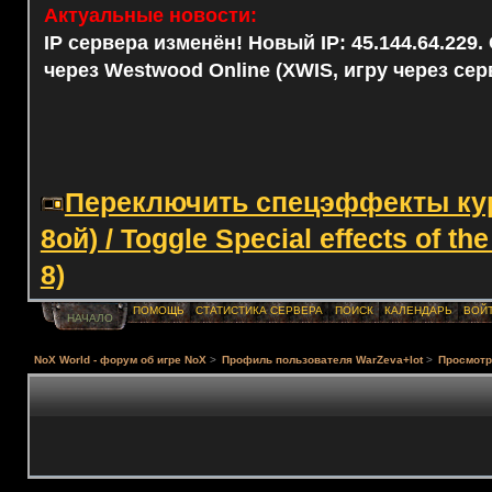
Актуальные новости:
IP сервера изменён! Новый IP: 45.144.64.229
через Westwood Online (XWIS, игру через сер
Переключить спецэффекты курс
8ой) / Toggle Special effects of th
8)
ПОМОЩЬ
СТАТИСТИКА СЕРВЕРА
ПОИСК
КАЛЕНДАРЬ
ВОЙ
НАЧАЛО
NoX World - форум об игре NoX
>
Профиль пользователя WarZeva+lot
>
Просмотр