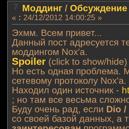
7
Моддинг
/
Обсуждение
«
:
24/12/2012 14:00:25 »
Эхмм. Всем привет...
Данный пост адресуется те
моддингом Nox'a.
Spoiler
(click to show/hide)
Но есть одная проблема. 
сетевому протоколу Nox'a.
Находил один источник -
h
; но там все весьма сложн
Буду очень рад, если
Dio 
со своей базой данных, а 
заинтересован
программо