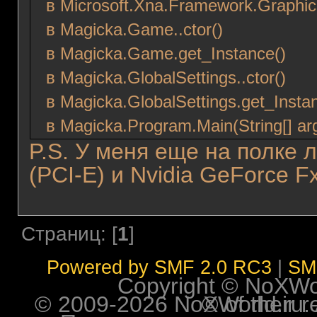
в Microsoft.Xna.Framework.Graphic
в Magicka.Game..ctor()
в Magicka.Game.get_Instance()
в Magicka.GlobalSettings..ctor()
в Magicka.GlobalSettings.get_Instan
в Magicka.Program.Main(String[] ar
P.S. У меня еще на полке л
(PCI-E) и Nvidia GeForce 
Страниц: [
1
]
Powered by SMF 2.0 RC3
|
SM
Copyright © NoXWorl
© 2009-2026 NoXWorld.ru. All image