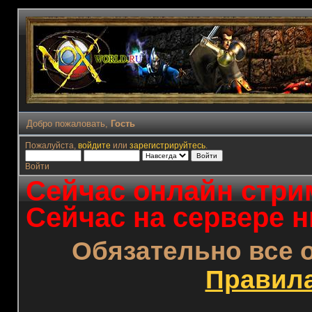
Добро пожаловать,
Гость
Пожалуйста,
войдите
или
зарегистрируйтесь
.
Войти
Сейчас онлайн стрим
Сейчас на сервере н
Обязательно все 
Правил