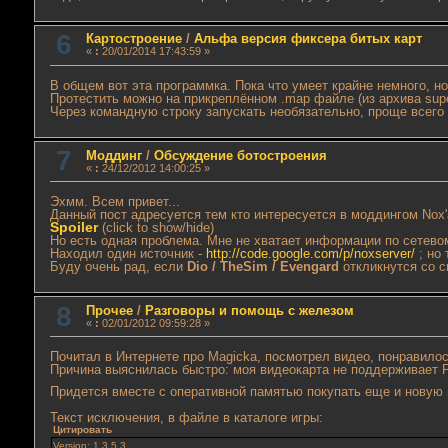
6
Картостроение
/
Альфа версия фиксера битых карт
«
:
20/01/2014 17:43:59 »
В общем вот эта программка. Пока что умеет крайне немного, н
Протестить можно на прикреплённом .map файле (из архива supe
Через командную строку запускать необязательно, проще всего
7
Моддинг
/
Обсуждение ботостроения
«
:
24/12/2012 14:00:25 »
Эхмм. Всем привет...
Данный пост адресуется тем кто интересуется в моддингом Nox'
Spoiler
(click to show/hide)
Но есть одная проблема. Мне не хватает информации по сетевом
Находил один источник -
http://code.google.com/p/noxserver/
; но
Буду очень рад, если
Dio / TheSim / Evengard
откликнутся со с
8
Прочее
/
Разговоры и помощь с железом
«
:
02/01/2012 09:59:28 »
Почитал в Интернете про Magicka, посмотрел видео, понравилось
Причина выяснилась быстро: моя видеокарта не поддерживает Pix
Придется вместе с оперативной памятью покупать еще и новую
Текст исключения, в файле в каталоге игры:
Цитировать
Version: 1.3.5.3