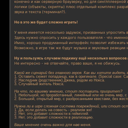
конечно и как серверную браузерку, но для синглплеерной 
логики (объекты, скрипты) плюс отдельный комплекс разра
звука и текста (терминал?).
Но в это же будет сложно играть!
У меня имеется несколько задумок, призванных упростить 
Здесь нужно спросить у каждого пользователя - что именно
Имхо, хорошо продуманный интерфейс позволит избежать 
Возможно, в игре так же будут музыка и звуковые реакции 
Ну и пользуясь случаем подкину ещё несколько вопросов 
Не интересно - не отвечайте, право ваше, я не обижусь.
Какой же сценарий без главного героя. Как вы хотите видеть з
1. Оставить сюжет попаданца, как в оригинале. (Special case: С
2. Наследник (родственник) Джека, родом из Нокса.
3. Случайный житель Нокса.
На что, по вашему мнению, стоит поставить приоритет?
1. Небольшой, но проработанный, линейный или не очень мир, с
2. Большой, открытый мир, с разбросанными квестами, без жест
Нужна ли в игре сложная система повреждений, или стоит ос
1. Да, если делать на совесть - реализм же!
2. Нет, это добавит сложности в геймплей.
3. Нет, это добавит сложности в реализацию.
Ваше мнение очень важно для
нас
меня.