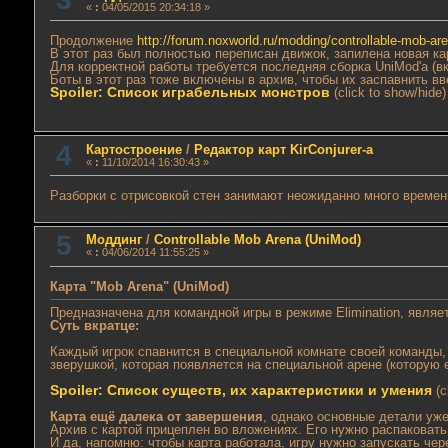
«
:
04/05/2015 20:34:18 »
Продолжение
http://forum.noxworld.ru/modding/controllable-mob-ar
В этот раз был полностью переписан движок, запилена новая к
Для корректной работы требуется последняя сборка UniMod'a (в
Боты в этот раз тоже включены в архив, чтобы их заспавнить вв
Spoiler: Список играбельных монстров
(click to show/hide)
4
Картостроение
/
Редактор карт KirConjurer-а
«
:
11/10/2014 16:30:43 »
Разборки с отрисовкой стен занимают неожиданно много времени
5
Моддинг
/
Controllable Mob Arena (UniMod)
«
:
04/06/2014 11:55:25 »
Карта "Mob Arena" (UniMod)
Предназначена для командной игры в режиме Elimination, явл
Суть вкратце:
Каждый игрок спавнится в специальной комнате своей команды,
зверушкой, которая появляется на специальной арене (которую 
Spoiler: Список существ, их характеристики и умения
(c
Карта ещё далека от завершения
, однако основные детали уже
Архив с картой прицеплен во вложениях. Его нужно распаковать 
И да, напомню: чтобы карта работала, игру нужно запускать че