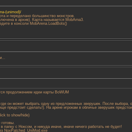
ena-(unimod)/
арта и переделано большинство монстров.
ключена в архив). Карта называется MobArna3.
едите в консоли MobArena.LoadBots()
...
яется продолжением идеи карты BoWUM
 где он может выбрать одну из предложенных зверушек. После выбора, 
еще предстоит сделать!). На арене игрокам в обличье зверушек предсто
lick to show/hide)
 готовы.
в папку с Ноксом, и никуда иначе, иначе ничего работать не будет!
рез NoxPatched_UniMod.exe