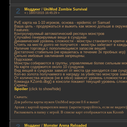
2
Моддинг
/
UniMod Zombie Survival
«
:
18/07/2015 16:45:29 »
PvE карта на 1-10 игроков, основа - epidemic от Samuel
Ваша цель - продержаться и выжить как можно дольше в окруже
Features:
Контролируемый автоматический респаун монстров
Случайно генерируемые вещи в сундуках
Динамический уровень сложности - монстры становятся крепче 
Стоять на месте долго не получится - монстры забегают в кажды
Наличие торговца с пополняющимся запасом вещей.
Достаточно стабильна (не крашилась в течение 3х пробных игр)
Сильно имбовые заклинания запрещены.
Подсказки:
Монстры собираются в группы, управляемые более сильным мон
На карте содержится около 10 сундуков.
Вид вещей в сундуках зависит от места где находится сам сунд
Кол-во золота получаемого в награду за убийство монстров зав
От количества игроков (не в обсе) зависит уровень сложности и
Команда KZomb.dbg() в консоли покажет текущий уровень слож
Скрины:
Spoiler
(click to show/hide)
Скачать:
Для работы карты нужен UniMod версии 0.6 и выше!
Архив с картой прикреплен внизу (зарегистрируйтесь, если не видите
Распаковать в папку с игрой. В списке карт отображается как Kzomb
3
Моддинг
/
Monster Arena Reloaded