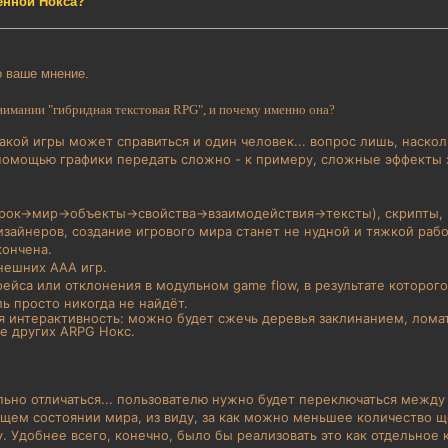
енной Нокса?
о ваше мнение.
онимании "гибридная текстовая RPG", и почему именно она?
акой игры может справиться и один человек... вопрос лишь, наскол
помощью графики передать сложно - к примеру, сложные эффекты з
грок->мир->объекты->свойства->взаимодействия->тексты), скрипты
зайнеров, создание игрового мира станет не нудной и тяжкой работ
кончена.
нешних AAA игр.
ейса или отклонения в модульном game flow, в результате которог
ь просто никогда не найдёт.
ая интерактивность: можно будет сжечь деревья заклинанием, лома
не других ARPG Нокс.
ьно отличаться... пользователю нужно будет переключаться между 
кущем состоянии мира, из виду, за как можно меньшее количество 
. Удобнее всего, конечно, было бы реализовать это как отдельн