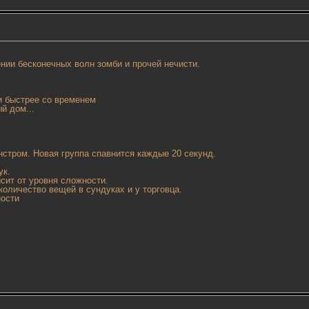
нии бесконечных волн зомби и прочей нечисти.
и быстрее со временем
й дом...
стром. Новая группа спавнится каждые 20 секунд.
ук.
исит от уровня сложности.
 количество вещей в сундуках и у торговца.
ности
)