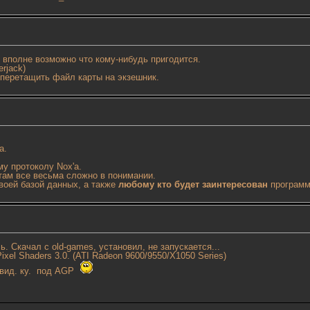
о вполне возможно что кому-нибудь пригодится.
rjack)
 перетащить файл карты на экзешник.
a.
у протоколу Nox'a.
 там все весьма сложно в понимании.
воей базой данных, а также
любому кто будет заинтересован
программ
. Скачал с old-games, установил, не запускается...
el Shaders 3.0. (ATI Radeon 9600/9550/X1050 Series)
 вид. ку. под AGP