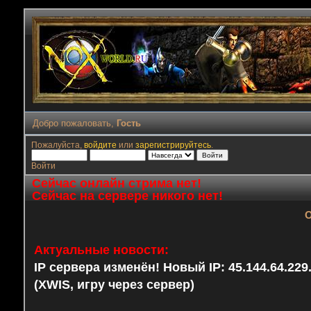
Добро пожаловать,
Гость
Пожалуйста,
войдите
или
зарегистрируйтесь
.
Войти
Сейчас онлайн стрима нет!
Сейчас на сервере никого нет!
О
Актуальные новости:
IP сервера изменён! Новый IP: 45.144.64.22
(XWIS, игру через сервер)