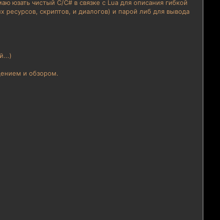
аю юзать чистый C/C# в связке с Lua для описания гибкой
 ресурсов, скриптов, и диалогов) и парой либ для вывода
...)
щением и обзором.