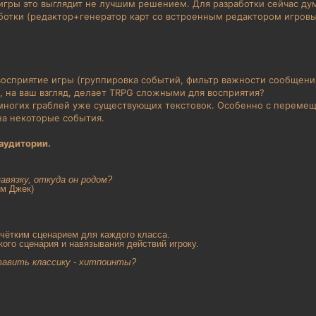
игры это выглядит не лучшим решением. Для разработки сейчас дум
ботки (редактор+генератор карт со встроенным редактором игровых
восприятие игры (группировка событий, фильтр важности сообщений
, на ваш взгляд, делает TRPG сложными для восприятия?
многих граблей уже существующих текстовок. Особенно с переме
на некоторые события.
аудитории.
авязку, откуда он родом?
ам Джек)
 чётким сценарием для каждого класса.
кого сценария и навязывания действий игроку.
тавить классику - хитпоинты?