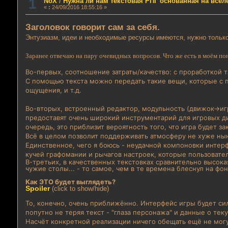
1
NoX
/
Нужна ли нам текстовая РПГ основанная на всел
«
:
24/09/2016 18:55:16 »
Заголовок говорит сам за себя.
Энтузиазм, идеи и необходимые ресурсы имеются, нужно тольк
Заранее отвечаю на пару очевидных вопросов.
Что же есть в моём п
Во-первых, соотношение затраты/качество: с проработкой т
С помощью текста можно передать такие вещи, которые с 
ощущения, и т.д.
Во-вторых, встроенный редактор, модульность (движок->и
предоставят очень широкий инструментарий для игровых ди
очередь, это приблизит вероятность того, что игра будет за
Всё в целом позволит поддерживать атмосферу не хуже ны
Единственное, чего я боюсь - неудачной компоновки интерф
кучей графомании и рычагов настроек, которые пользовател
В-третьих, в качественных текстовках сравнительно высок
чужие столы... - то самое, чем в те времена блеснул на фо
Как ЭТО будет выглядеть?
Spoiler
(click to show/hide)
То, конечно, очень приближённо. Интерфейс игры будет сил
попутно не теряя текст - "глаза персонажа" и данные о те
Насчёт конкретной реализации ничего обещать ещё не могу