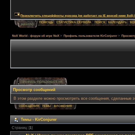
Переключить спецэффекты курсора (не работает на IE версий ниже 8ой) / Togg
ПОМОЩЬ
СТАТИСТИКА СЕРВЕРА
ПОИСК
КАЛЕНДАРЬ
ВО
НАЧАЛО
NoX World - форум об игре NoX
>
Профиль пользователя KirConjurer
>
Просмот
ПРОФИЛЬ ПОЛЬЗОВАТЕЛЯ
Просмотр сообщений
В этом разделе можно просмотреть все сообщения, сделанные э
СООБЩЕНИЯ
ТЕМЫ
ВЛОЖЕНИЯ
Темы - KirConjurer
Страниц: [
1
]