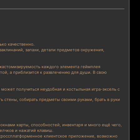
ько качественно.
аклинаний, запахи, детали предметов окружения,
, кастомизируемость каждого элемента геймплея
ой, а приблизится к развлечению для души. В свою
о может получиться неудобная и костыльная игра-эксель с
ть стены, собирать предметы своими руками, брать в руки
окнами карты, способностей, инвентаря и много ещё чего,
щелчков и нажатий клавиш.
ое кроссплатформенное клиентское приложение, возможно