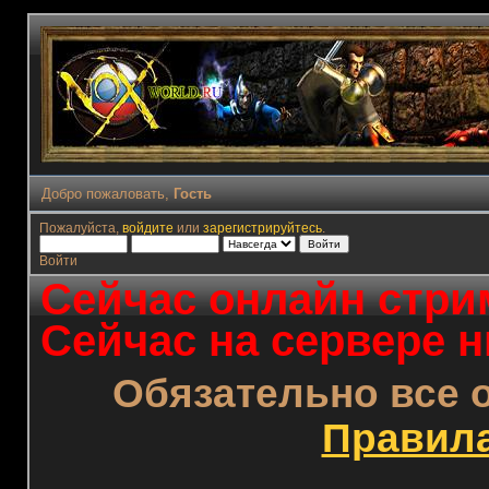
Добро пожаловать,
Гость
Пожалуйста,
войдите
или
зарегистрируйтесь
.
Войти
Сейчас онлайн стрим
Сейчас на сервере н
Обязательно все 
Правил