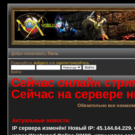
Добро пожаловать,
Гость
Пожалуйста,
войдите
или
зарегистрируйтесь
.
Войти
Сейчас онлайн стрим
Сейчас на сервере н
Обязательно все ознако
Актуальные новости:
IP сервера изменён! Новый IP: 45.144.64.229