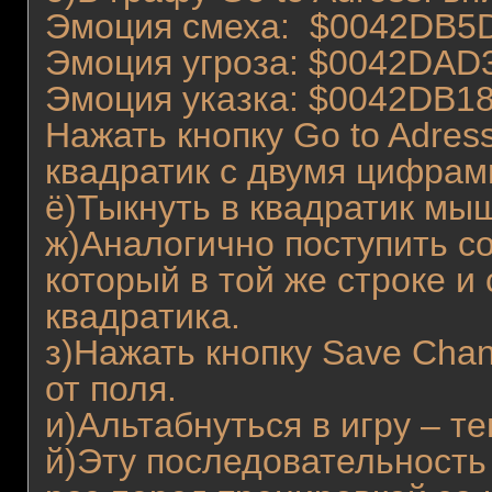
Эмоция смеха: $0042DB5
Эмоция угроза: $0042DAD
Эмоция указка: $0042DB1
Нажать кнопку Go to Adres
квадратик с двумя цифрам
ё)Тыкнуть в квадратик мыш
ж)Аналогично поступить с
который в той же строке и
квадратика.
з)Нажать кнопку Save Chan
от поля.
и)Альтабнуться в игру – т
й)Эту последовательность