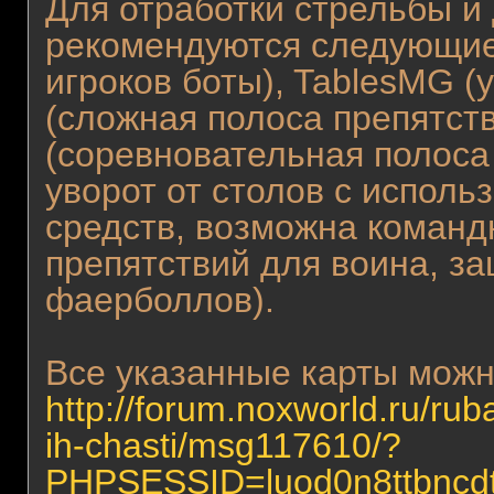
Для отработки стрельбы и
рекомендуются следующие 
игроков боты), TablesMG (
(сложная полоса препятст
(соревновательная полоса
уворот от столов с испол
средств, возможна командн
препятствий для воина, з
фаерболлов).
Все указанные карты можно
http://forum.noxworld.ru/rub
ih-chasti/msg117610/?
PHPSESSID=luod0n8ttbncd