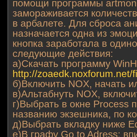
помощи программы artmon
замораживается количеств
в арбалете. Для сброса а
назначается одна из эмоци
кнопка заработала в один
следующие действия:
а)Скачать программу WinH
http://zoaedk.noxforum.net/
б)Включить NOX, начать ил
в)Альтабнуть NOX, включи
г)Выбрать в окне Process 
названию экзешника, по к
д)Выбрать вкладку ниже E
е)В графу Go to Adress: вп