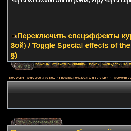
через Westwood Online (XWIS, игру через сер
Переключить спецэффекты курс
8ой) / Toggle Special effects of th
8)
ПОМОЩЬ
СТАТИСТИКА СЕРВЕРА
ПОИСК
КАЛЕНДАРЬ
ВОЙ
НАЧАЛО
NoX World - форум об игре NoX
>
Профиль пользователя Serg Lich
>
Просмотр с
ПРОФИЛЬ ПОЛЬЗОВАТЕЛЯ