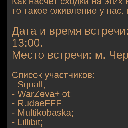
Как насчет сходки на этих
то такое оживление у нас,
Дата и время встречи:
13:00.
Место встречи: м. Че
Список участников:
- Squall;
- WarZeva+lot;
- RudaeFFF;
- Multikobaska;
- Lillibit;