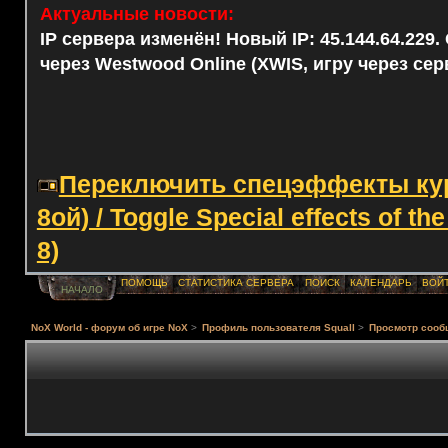
Актуальные новости:
IP сервера изменён! Новый IP: 45.144.64.229
через Westwood Online (XWIS, игру через сер
Переключить спецэффекты курс
8ой) / Toggle Special effects of th
8)
ПОМОЩЬ
СТАТИСТИКА СЕРВЕРА
ПОИСК
КАЛЕНДАРЬ
ВОЙ
НАЧАЛО
NoX World - форум об игре NoX
>
Профиль пользователя Squall
>
Просмотр сооб