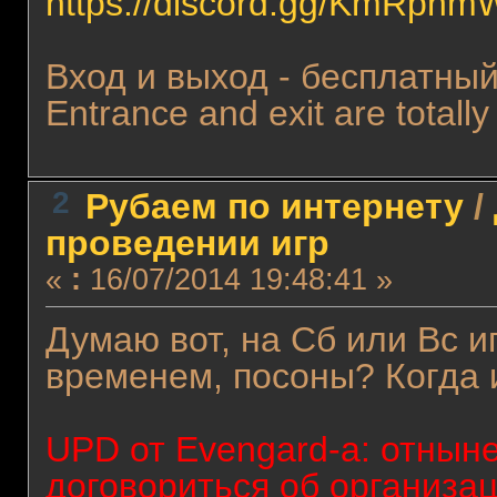
https://discord.gg/KmRpnm
Вход и выход - бесплатны
Entrance and exit are totall
2
Рубаем по интернету
/
проведении игр
«
:
16/07/2014 19:48:41 »
Думаю вот, на Сб или Вс иг
временем, посоны? Когда 
UPD от Evengard-а: отныне
договориться об организац