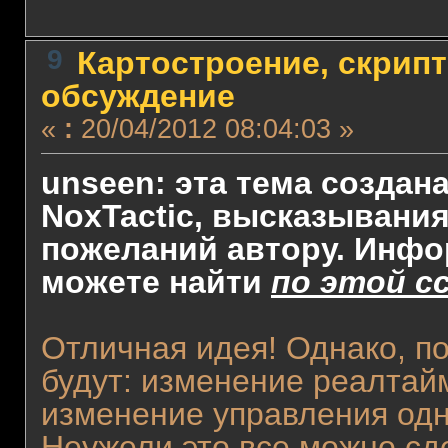
9
Картостроение, скрипт
обсуждение
«
:
20/04/2012 08:04:03 »
unseen: эта тема создан
NoxTactic, высказывани
пожеланий автору. Инфо
можете найти
по этой с
Отличная идея! Однако, п
будут: изменение реалтай
изменение управления одн
Неужели это все можно сд