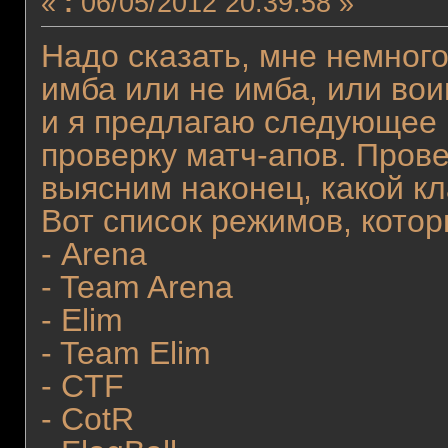
«
:
06/05/2012 20:39:58 »
Надо сказать, мне немного
имба или не имба, или вои
и я предлагаю следующее
проверку матч-апов. Пров
выясним наконец, какой к
Вот список режимов, котор
- Arena
- Team Arena
- Elim
- Team Elim
- CTF
- CotR