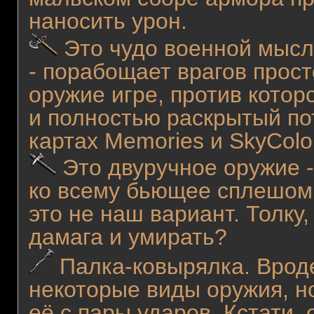
наносить урон.
Это чудо военной мысл
- порабощает врагов прос
оружие игре, против котор
и полностью раскрытый по
картах Memories и SkyColo
Это двуручное оружие -
ко всему бьющее сплешом,
это не наш вариант. Толку
дамага и умирать?
Палка-ковырялка. Вроде
некоторые виды оружия, н
её с пары ударов. Кстати,