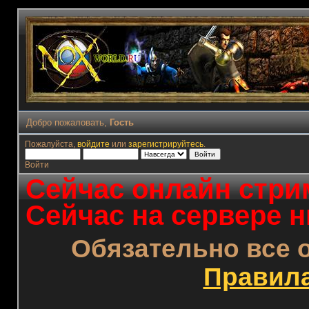
Добро пожаловать,
Гость
Пожалуйста,
войдите
или
зарегистрируйтесь
.
Войти
Сейчас онлайн стрим
Сейчас на сервере н
Обязательно все 
Правил