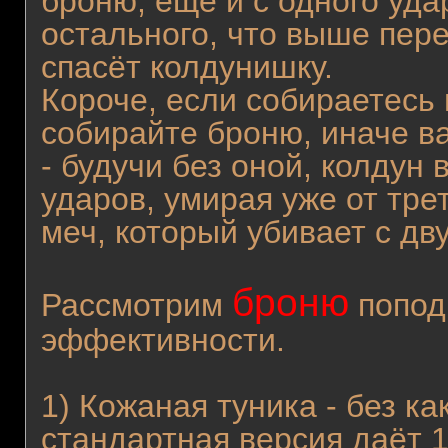
броню, ещё и с одного уда
остального, что выше пер
спасёт колдунишку.
Короче, если собираетесь
собирайте броню, иначе в
- будучи без оной, колдун
ударов, умирая уже от тре
меч, который убивает с дв
броню
Рассмотрим
попод
эффективности.
1) Кожаная туника - без к
стандартная версия даёт 1