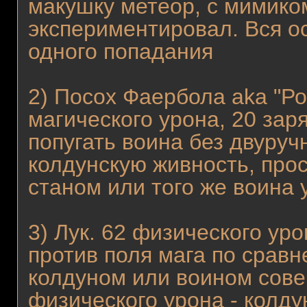
макушку метеор, с мимико
экспериментировал. Вся о
одного попадания
2) Посох Фаербола aka "Ро
магического урона, 20 заря
попугать воина без двуруч
колдунскую живность, про
станом или того же воина у
3) Лук. 62 физического ур
против поля мага по сравн
колдуном или воином сове
физического урона - колду