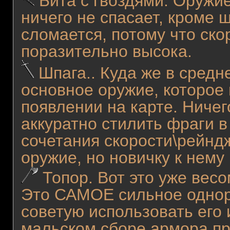
Бита с гвоздями. Оружие
ничего не спасает, кроме 
сломается, потому что ско
поразительно высока.
Шпага.. Куда же в средн
основное оружие, которое 
появлении на карте. Ничег
аккуратно стилить фраги в
сочетания скорости\рейнд
оружие, но новичку к нему
Топор. Вот это уже вес
Это САМОЕ сильное однор
советую использовать его 
мальском сборе армора п