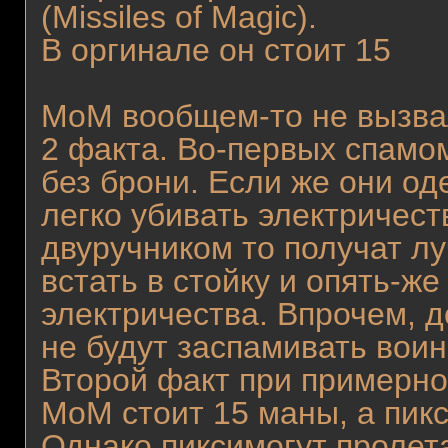
(Missiles of Magic).
В оргинале он стоит 15
MoM вообщем-то не вызва
2 факта. Во-первых спамо
без брони. Если же они од
легко убивать электричест
двуручником то получат лу
встать в стойку и опять-же
электричества. Впрочем, 
не будут заспамивать вои
Второй факт при примерн
MoM стоит 15 маны, а пикс
Однако пиксимогут пролет