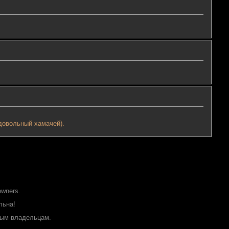
едовольный хамачей).
owners.
льна!
ным владельцам.