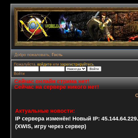
Добро пожаловать,
Гость
Пожалуйста,
войдите
или
зарегистрируйтесь
.
Войти
Сейчас онлайн стрима нет!
Сейчас на сервере никого нет!
О
Актуальные новости:
IP сервера изменён! Новый IP: 45.144.64.22
(XWIS, игру через сервер)