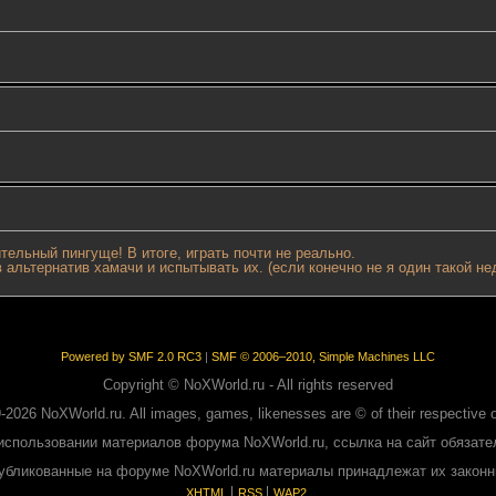
тельный пингуще! В итоге, играть почти не реально.
 альтернатив хамачи и испытывать их. (если конечно не я один такой н
Powered by SMF 2.0 RC3
|
SMF © 2006–2010, Simple Machines LLC
Copyright © NoXWorld.ru - All rights reserved
-2026 NoXWorld.ru. All images, games, likenesses are © of their respective 
использовании материалов форума NoXWorld.ru, ссылка на сайт обязате
публикованные на форуме NoXWorld.ru материалы принадлежат их закон
XHTML
RSS
WAP2