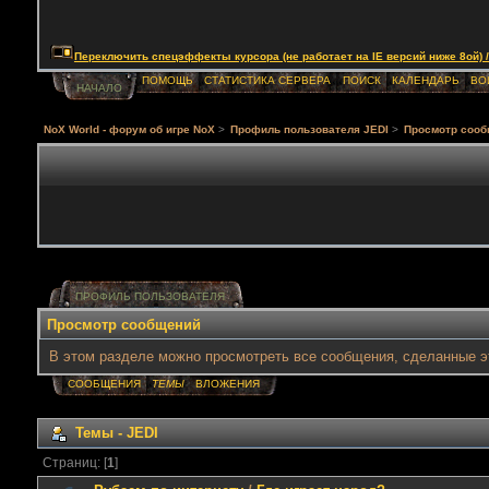
Переключить спецэффекты курсора (не работает на IE версий ниже 8ой) / Togg
ПОМОЩЬ
СТАТИСТИКА СЕРВЕРА
ПОИСК
КАЛЕНДАРЬ
ВО
НАЧАЛО
NoX World - форум об игре NoX
>
Профиль пользователя JEDI
>
Просмотр соо
ПРОФИЛЬ ПОЛЬЗОВАТЕЛЯ
Просмотр сообщений
В этом разделе можно просмотреть все сообщения, сделанные э
СООБЩЕНИЯ
ТЕМЫ
ВЛОЖЕНИЯ
Темы - JEDI
Страниц: [
1
]