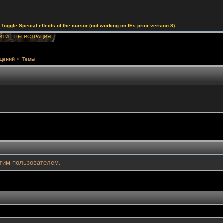
le Special effects of the cursor (not working on IEs prior version 8)
ЙТИ
РЕГИСТРАЦИЯ
бщений
>
Темы
тим пользователем.