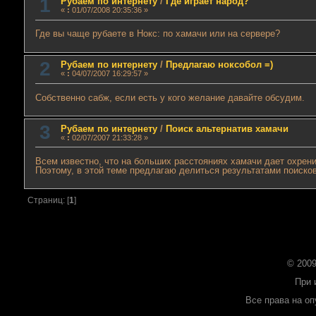
1
Рубаем по интернету
/
Где играет народ?
«
:
01/07/2008 20:35:36 »
Где вы чаще рубаете в Нокс: по хамачи или на сервере?
2
Рубаем по интернету
/
Предлагаю ноксобол =)
«
:
04/07/2007 16:29:57 »
Собственно сабж, если есть у кого желание давайте обсудим.
3
Рубаем по интернету
/
Поиск альтернатив хамачи
«
:
02/07/2007 21:33:28 »
Всем известно, что на больших расстояниях хамачи дает охрени
Поэтому, в этой теме предлагаю делиться результатами поисков
Страниц: [
1
]
© 2009
При 
Все права на о