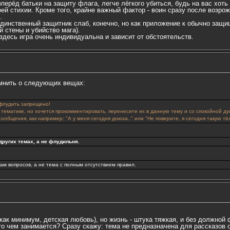
вперёд батьки на защиту флага, легче лёгкого убиться, будь на вас хоть
оей стихии. Кроме того, крайне важный фактор - воин сразу после возро
.
к единственный защитник слаб, конечно, но как приложение к обычно защ
й стены и убийство мага).
здесь игра очень индивидуальна и зависит от обстоятельств.
мнить о следующих вещах:
 флудить запрещено!
их тематике, но хочется прокомментировать, перенесите их в данную тему и со спокойной
общения, как например: "А у меня сегодня днюха.." или "Не поверите, я сегодня такую тё
ругих темах, а не флудильня.
ам вопросов, а не тема с полным отсутствием правил.
(как минимум, детская любовь), но жизнь - штука тяжкая, и без должно
о чем занимается? Сразу скажу: тема не предназначена для рассказов о 