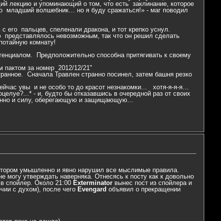
ий лекцию и упоминающий о том, что есть заклинание, которое
то младший волшебник… но я буду сражаться!» - маг поводил
с его пальцев, спеленали дракона, и тот крепко уснул.
ую представлялось невозможным, так что он решил сделать
 потайную комнату!
тенциалом. Предположительно способна притягивать к своему
 пактом за номер 2012/12/21"
транное. Сначала Травлен странно посинел, затем башня резко
ейчас увы и не особо то до красот незнакомки... хотя-я-я-я…
оцелуе?...* - и, будто бы отказавшись в очередной раз от своих
менно и силу, оберегающую и защищающую...
котором умышленно и явно нарушил все мыслимые правила.
е могу утверждать наверняка. Отнесясь к посту как к довольно
 в спойлер. Около 21:00
Exterminator
вынес пост из спойлера и
чии с духом), после чего
Evengard
объявил о прекращении