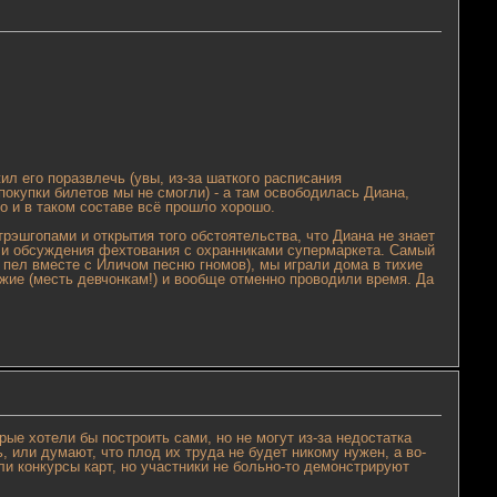
ил его поразвлечь (увы, из-за шаткого расписания
окупки билетов мы не смогли) - а там освободилась Диана,
о и в таком составе всё прошло хорошо.
рэшгопами и открытия того обстоятельства, что Диана не знает
 и обсуждения фехтования с охранниками супермаркета. Самый
и пел вместе с Иличом песню гномов), мы играли дома в тихие
ужие (месть девчонкам!) и вообще отменно проводили время. Да
рые хотели бы построить сами, но не могут из-за недостатка
, или думают, что плод их труда не будет никому нужен, а во-
ли конкурсы карт, но участники не больно-то демонстрируют