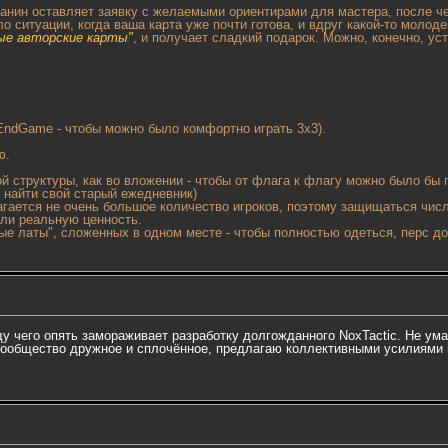
анин оставляет заявку с желаемыми ориентирами для мастера, после ч
о ситуации, когда ваша карта уже почти готова, и вдруг какой-то молод
ые авторские карты"
, и получает сладкий подарок. Можно, конечно, у
 EndGame - чтобы можно было комфортно играть 3х3).
ю.
кой структуры, как во вложении - чтобы от флага к флагу можно было бы
у найти свой старый ежедневник)
гается не очень большое количество игроков, поэтому защищаться числ
яли реальную ценность.
ые латы", сложенных в одном месте - чтобы полностью одеться, перс до
у чего опять замораживает разработку долгожданного NoxTactic. Не ума
мы сообщество дружное и сплочённое, предлагаю коллективными усилиям