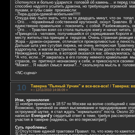
споткнулся и больно ударился головой об камень… и перед гла
способно надолго усыпить дракона, но требующее огромной маг
пуками, и губы сами произнесли:
- Лера-дурра-гдемой-мобильник!!!!!!
Откуда ему было знать, что за те двадцать минут, что он топа
- Ого… - поражённый собственной крутизной, охнул Травлен. В
единственно правильное – покончить с собой. Разбежавшись, он
- Ого… - Травлен взял со стола пыльную книгу и начал читать (
«Принцесса - человек, получившийся от скрещивания Короля и
месту жительства принцев и герцогов. Очень странная реакция н
Жора – дракон-охранник, отличается прожорливостью и леност
Дальше шла уже сугубая лирика, не очень интересная Травлену
вздрогнула, и магом выстрелило вверх. Потом долго по всему 
Неожиданно в комнате, в которой оказался маг, обнаружилась о
*А что, если...?* закралась в его голову немного крамольная мы
страхов, он притянул незнакомку к себе, и прикоснулся своим
*Может... Я нашёл смысл жизни?...* скользнула мысль в голове.
<NC-сцена>
10
Таверна "Пьяный Урчин" и все-все-все!
/
Таверна: в
«
:
12/11/2010 14:06:09 »
Итак, хронология
:
11 ноября примерно в 18:57 по Москве на волне сообщений с н
Возможно, причиной он имел высмеивание и пародирование этого
остроумной шутке, я стал ждать "нормального" поста. Около 20
написал
Evengard'у
сердитый ответ в теме, требуя рассмотрени
участия в таверне (надеюсь, он его пересмотрит).
Суть проблемы:
1) Отсутствие единой трактовки Правил: то, что кому-то кажет