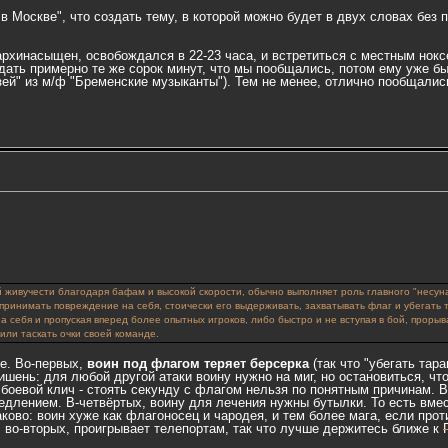
в Москве", что создать тему, в которой можно будет в двух словах без пр
 архинасыщен, освобождался в 22-23 часа, и встретиться с местным нок
дать примерно те же сорок минут, что мы пообщались, потом ему уже бы
ей" из м/ф "Бременские музыканты"). Тем не менее, отлично пообщалис
ой живучести благодаря бафам и высокой скорости, обычно выполняет роль главного "несун
принимать повреждение на себя, стоически его выдерживать, захватывать флаг и убегать т
на себя и пропуская вперед более опытных игроков, либо быстро и не вступая в бой, проры
 или таскать очки своей команде.
бе. Во-первых,
воин под флагом теряет берсерка
(так что "убегать тар
 мишень: для любой другой атаки воину нужно на миг, но остановиться, ч
боевой клич - стоять секунду с флагом нельзя по понятным причинам. В
едлением. В-четвёртых, воину для лечения нужны бутылки. То есть вмест
ово: воин хуже как флагоносец и чародея, и тем более мага, если прот
, во-вторых, проигрывает телепортам, так что лучше держитесь ближе к