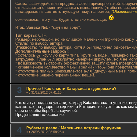
Схема взаимодействия предполагается примерно такой: форумч
отписывается о принятии заявки к выполнению (чтобы не возникл
выкладывает в соответствующую тему, например,
"Обыкновенн
сомневаюсь, что у нас будет столько желающих
Итак,
Заявка №1
- "круги на воде".
Тип карты
: CTF.
Размер
: небольшой, но не слишком маленький (примерно как у
Стиль
: по выбору автора.
Этажность
: по выбору автора, хотя я бы предпочёл одноэтажну
Дополнительные запросы
:
* хотелось бы круглую карту типа "круги на воде", примерно та
затруднён. План был аккуратно начерчен циркулем, но я не мог
* возможность выстроить эффективную защиту флага (предпола
* ограниченное количество маны и зелий - чтобы они представл
* отсутствие полных боекомплектов а-ля "двуручный меч и полн
* отсутствие бешено перекачанных вещей.
3
Прочее
/
Как спасти Катарсиса от депрессии?
«
:
31/12/2012 07:41:15 »
Как мы тут недавно узнали, камрад
Katarsis
впал в уныние, ввид
как же так, на дворе праздники, а Катарсис тоскует. Так как 
свои способы борьбы с кручиной.
Предъявляю голосование.
4
Рубаем в реале
/
Маленькие встречи форумчан
«
:
26/03/2012 08:59:28 »