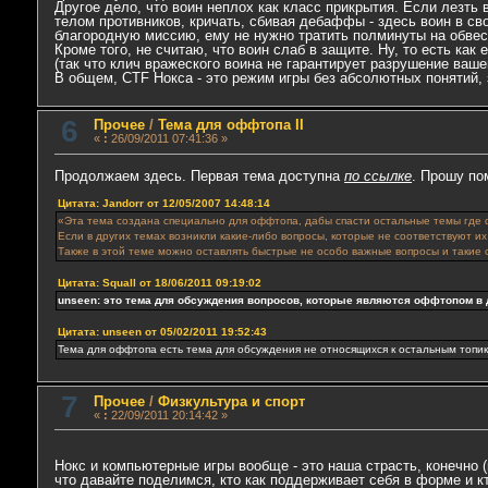
Другое дело, что воин неплох как класс прикрытия. Если лезть 
телом противников, кричать, сбивая дебаффы - здесь воин в св
благородную миссию, ему не нужно тратить полминуты на обвес
Кроме того, не считаю, что воин слаб в защите. Ну, то есть ка
(так что клич вражеского воина не гарантирует разрушение ваше
В общем, CTF Нокса - это режим игры без абсолютных понятий, 
6
Прочее
/
Тема для оффтопа II
«
:
26/09/2011 07:41:36 »
Продолжаем здесь. Первая тема доступна
по ссылке
. Прошу по
Цитата: Jandorr от 12/05/2007 14:48:14
«Эта тема создана специально для оффтопа, дабы спасти остальные темы где
Если в других темах возникли какие-либо вопросы, которые не соответствуют 
Также в этой теме можно оставлять быстрые не особо важные вопросы и такие со
Цитата: Squall от 18/06/2011 09:19:02
unseen: это тема для обсуждения вопросов, которые являются оффтопом в д
Цитата: unseen от 05/02/2011 19:52:43
Тема для оффтопа есть тема для обсуждения не относящихся к остальным топик
7
Прочее
/
Физкультура и спорт
«
:
22/09/2011 20:14:42 »
Нокс и компьютерные игры вообще - это наша страсть, конечно 
что давайте поделимся, кто как поддерживает себя в форме и кт