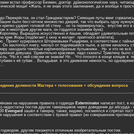
зами встал профессор Безмен, доктор драконологических наук, читающ
ической мощи! «Жаль, я не знаю этого заклинания, да и вообще я прос
л до Перекрёстка, он стал Грандмастером? Сияющие путы вмиг сорвались 
 башне было бессчётное множество дверей, так что выбрать одну нужн
 крепко ударил головой об стену… но та перевернулась, впустив его в
как и некоторые другие маги, он гордился знанием букв):
 Королевы. Выращена искусственно в башне, обладает удивительным по
а крик Жоры (подбегает к окну и желает приятного аппетита).
ью. Проект курировался Штормовыми Рыцарями, в соответствии с тайным
. Он захлопнул книгу, чихнул от поднявшейся пыли, а затем началось с
миру находили тяжёлые кирпичеобразные булыжники... Но и это не всё.
динокая девушка. Удивительно красивая, надо сказать! Травлену было с
сль. *Но я с ней совсем не знаком! Но... Что плохого в конце концов в п
и губами к её губам... Вкладывая в это движение нежность, но одновре
..
ведение должности Мастера + голосование + обсуждение вопроса
амёками на нарушение правила о годмоде
Exterminator
написал пост, в 
 недостатка постов других тавернщиков через доведение до абсурда - н
:00
Evengard
зашёл в таверну, также, видимо, посмеялся и спрятал пост
я нарушения в соответствии с буквой правил (но совершенном противоре
ся годмодом, другим покажется отличным изобретательным постом.