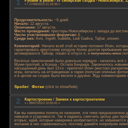
1
Рубаем в реале
/
IV сибирская сходка - Новосибирск, 12
«
:
17/08/2013 21:16:34 »
Продолжительность:
~6 дней.
Начало:
12 августа.
Окончание:
17 августа.
Место проведения:
просторы Новосибирска c запада до восток
Число участвовавших форумчан:
6.
Среди них:
Avis, Ingolfr, Isabella, Ledi Gadiva, Tajhar, unseen.
Комментарий
: Начало всей этой истории положил Илич, которы
гарантировать иркутскому колдуну более долгое пребывание не
активировался Тайхар, пошёл в отпуск я, и
получилось мясо
пол
Весёлых приключений было довольно изрядно - началось всё с п
Муми-троллей, а Ксюша - Остапа Бендера. Закончилось новыми
насыщенный день был 13-го - прилетел Илич (жестоко раскритик
игры, катались на аттракционах в парке (получая эпичные фотк
и в целом на сходке было весело и дружно. Жду комментариев о
Spoiler: Фотки
(click to show/hide)
2
Картостроение
/
Заявки к картостроителям
«
:
08/07/2013 15:50:41 »
Как вы наверняка поняли из названия, эта тема предназначена д
навыков и усидчивости. Так я надеюсь смягчить целых две пробл
вторых, идей, которые наверняка изобретаются, но забываются 
желание в них соревноваться, поэтому давайте попробуем немн