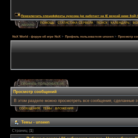
Переключить спецэффекты курсора (не работает на IE версий ниже 8ой) / Togg
ПОМОЩЬ
СТАТИСТИКА СЕРВЕРА
ПОИСК
КАЛЕНДАРЬ
ВО
НАЧАЛО
NoX World - форум об игре NoX
>
Профиль пользователя unseen
>
Просмотр с
ПРОФИЛЬ ПОЛЬЗОВАТЕЛЯ
Просмотр сообщений
В этом разделе можно просмотреть все сообщения, сделанные э
СООБЩЕНИЯ
ТЕМЫ
ВЛОЖЕНИЯ
Темы - unseen
Страниц: [
1
]