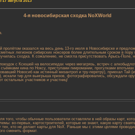
-17 августа 2013
4-я новосибирская сходка NoXWorld
а.
й пролётом оказался на весь день 13-го июля в Новосибирске и предлож
сметных легионов сибирских ноксеров более длительным сроком в пору п
училась сходка. К сожалению, не смогла присутствовать Арысь-Поле, н
оездок с Ксюшей на велосипедах через мегагрязь, встреч с алкобыдлот
 съёмками кина по Ноксу, приступами пииромании, прогулками впотьмах
овавший Новосиб как истинный мизантроп и тру-перетру), приехал Тай (
и), искали тир для выигрыша призов, фотографировались, обсуждали ор
т остальных участников и участниц!
ля того, чтобы обычные пользователи оставляли в ней образы карт, кото
емы: во-первых, картостроителей, которые не знают, какую карту сваять
у тех, кто не делает карты для NoX. Раньше мы с этими целями проводи
ого сменить формат.