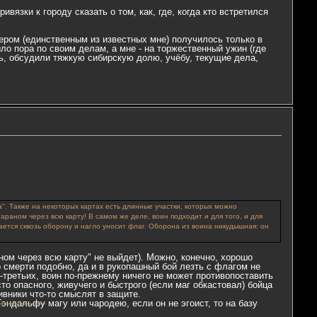
ивязки к городу сказать о том, как, где, когда кто встретился
сером (единственным из известных мне) получилось только в
ло пора по своим делам, а мне - на торжественный ужин (где
ь, обсудили тяжкую сибирскую долю, учёбу, текущие дела,
а". Также на некоторых картах есть длинные участки, которых можно
араном через всю карту! В самом же деле, воин подходит и для того, и для
вается сквозь оборону и нагло уносит флаг. Оборона из воина никудышная: он
аном через всю карту" не выйдет). Можно, конечно, хорошо
то смерти подобно, да и в рукопашный бой лезть с флагом не
-третьих, воин по-прежнему ничего не может противопоставить
о опасного, живучего и быстрого (если маг обкастовал) бойца
ивники что-то смыслят в защите.
Гэндальфу
магу или чародею, если он не эгоист, то на базу