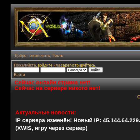
Добро пожаловать,
Гость
Пожалуйста,
войдите
или
зарегистрируйтесь
.
Войти
Сейчас онлайн стрима нет!
Сейчас на сервере никого нет!
О
Актуальные новости:
IP сервера изменён! Новый IP: 45.144.64.22
(XWIS, игру через сервер)