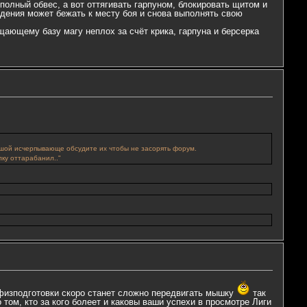
 полный обвес, а вот оттягивать гарпуном, блокировать щитом и
ждения может бежать к месту боя и снова выполнять свою
ищающему базу магу неплох за счёт крика, гарпуна и берсерка
 душой исчерпывающе обсудите их чтобы не засорять форум.
лку оттарабанил.."
й физподготовки скоро станет сложно передвигать мышку
так
том, кто за кого болеет и каковы ваши успехи в просмотре Лиги