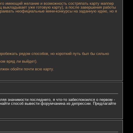
его имеющий желание и возможность состряпать карту маппер
ец выкладывает уже готовую карту), а после завершения работы
страивать неофициальные мини-конкурсы на заданную идею, но я
 пробежать рядом способов, но короткий путь был бы сильно
ом вряд ли выйдет).
лжен обойти почти всю карту.
ляя значимости последнего, я что-то забеспокоился о первом -
и найти способ вывести форумчанина из депрессии. Предлагайте