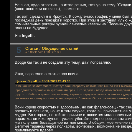
Не знал, куда отпостить, в итоге решил, глянув на тему "Сходки 
(спонтанно или не очень), - самое то.
Так вот, съездил я в Иркутск. К сожалению, график у меня был
последний день поездки и коротко. При этом я заставил Илью ж
сомнительные рокеры рубали свирепые каверы на "Песенку друз
планы на будущее...
Я и
Ingolfr
:
5
Статьи
/
Обсуждение статей
«
:
06/11/2011 10:00:10 »
Вроде бы так и не создали эту тему, да? Исправляю.
Итак, пара слов о статье про воина:
Цитата: Squall от 05/11/2011 20:49:30
КТФ, он же захват флага. Вот тут воин попросту незаменим! Он, за счет высок
преодолеть тараном за кратчайший срок. Его задача - везде ломиться первым, 
другого. Либо он тратит магам ману, нервы, и заряды в посохе, принимая удар 
не может ни стену поставить, ни ловушки с блинком. Остается только танковать
Воин хорош скоростью и здоровьем, но как флагоносец - так се
воевать и без него, но не в том случае, когда вы приоритетная
мудро. Во-вторых, по той же причине становится малополезным 
чарам магов и колдунов - удачи, убегайте под непрерывным зам
мы получаем беззащитное ватное мясо. В общем, моё мнение так
Беготня тараном через полкарты, во-первых, возможна не везде
приблинкуете вдвоём.