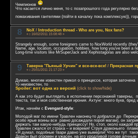
Чемпионов
Что касается лично меня, то с позапрошлого года регулярно б
помахивания гантелями (пойти в качалку пока комплексую)), го
8
NoX
/
Introduction thread - Who are you, Nox fans?
«
:
16/02/2011 15:08:48 »
Strangely enough, some foreigners came to NoxWorld recently (they're we
Name, age, location, occupation, hobbies, how long you've been a nox
Long-time visitors like MrSuperJack and Xephistagoras are also wel
9
Таверна "Пьяный Урчин" и все-все-все!
/
Прекрасная п
«
:
25/01/2011 21:17:23 »
Думаю, многим известен прикол о принцессе, которая заточена
то неизвестен, то
Spoiler: вот одна из версий
(click to show/hide)
А как это будет выглядеть в исполнении персонажей таверны, 
текста, так и моя собственная ирония. Ахтунг: много букв, бред 
Итак, начнём с
Evengard-style
:
Молодой маг по имени Травлен наконец-то добрался до Перекре
особо ярые воины все равно досаждали порой магам), он запри
держать там какую-нибудь принцессу! Но, стоп, около каждой 
Травлен сжался от страха – и вовремя! Струя драконьего плам
«Я думал, подобные твари давно уже вымерли! Что же тут тако
Дракон был огромен и ужасен, на его уродливой голове алчным 