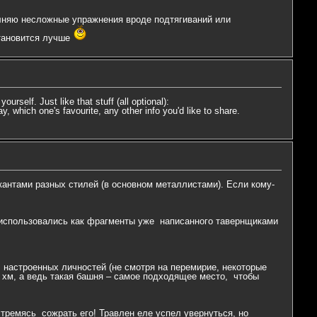
олняю несложные упражнения вроде подтягиваний или
становится лучше
rself. Just like that stuff (all optional):
 which one's favourite, any other info you'd like to share.
антами разных стилей (в основном металлистами). Если кому-
ос использовались как фрагменты уже написанного тавернщиками
 настроенных личностей (не смотря на перемирие, некоторые
 хм, а ведь такая башня – самое подходящее место, чтобы
стремясь сожрать его! Травлен еле успел увернуться, но