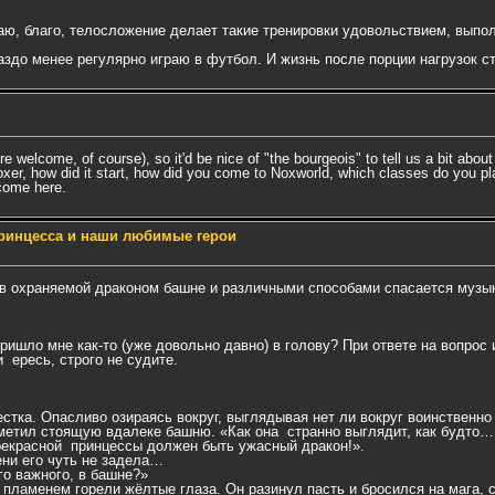
егаю, благо, телосложение делает такие тренировки удовольствием, вып
раздо менее регулярно играю в футбол. И жизнь после порции нагрузок 
lcome, of course), so it'd be nice of "the bourgeois" to tell us a bit about you
er, how did it start, how did you come to Noxworld, which classes do you play,
come here.
ринцесса и наши любимые герои
 в охраняемой драконом башне и различными способами спасается музык
пришло мне как-то (уже довольно давно) в голову? При ответе на вопр
и ересь, строго не судите.
стка. Опасливо озираясь вокруг, выглядывая нет ли вокруг воинственно
метил стоящую вдалеке башню. «Как она странно выглядит, как будто…
прекрасной принцессы должен быть ужасный дракон!».
ени его чуть не задела…
го важного, в башне?»
пламенем горели жёлтые глаза. Он разинул пасть и бросился на мага, 