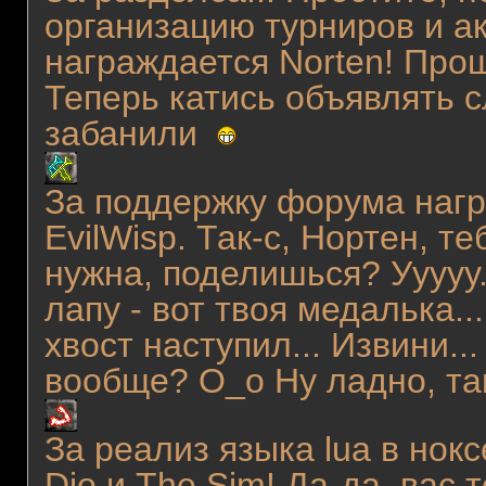
организацию турниров и а
награждается Norten! Прош
Теперь катись объявлять с
забанили
За поддержку форума нагр
EvilWisp. Так-с, Нортен, т
нужна, поделишься? Ууууу.
лапу - вот твоя медалька...
хвост наступил... Извини..
вообще? О_о Ну ладно, та
За реализ языка lua в нок
Dio и The Sim! Да-да, вас