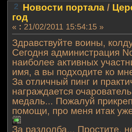
2
Новости портала
/
Цер
год
«
:
21/02/2011 15:54:15 »
Здравствуйте воины, колду
Сегодня администрация N
наиболее активных участни
имя, а вы подходите ко мн
За отличный пинг и практ
награждается очарователь
медаль... Пожалуй прикреп
помощи, про меня итак у
За раздолба... Простите, н