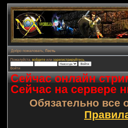
Добро пожаловать,
Гость
Пожалуйста,
войдите
или
зарегистрируйтесь
.
Войти
Сейчас онлайн стрим
Сейчас на сервере н
Обязательно все 
Правил