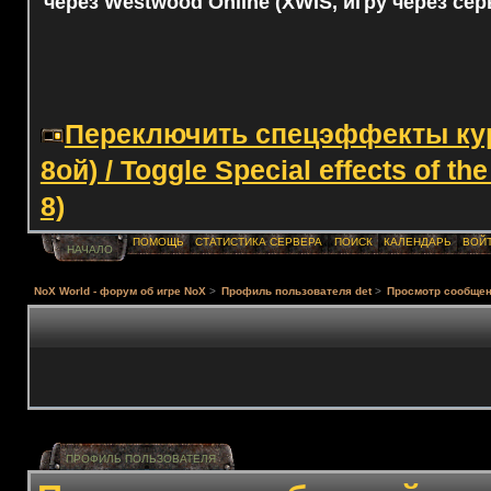
через Westwood Online (XWIS, игру через сер
Переключить спецэффекты курс
8ой) / Toggle Special effects of th
8)
ПОМОЩЬ
СТАТИСТИКА СЕРВЕРА
ПОИСК
КАЛЕНДАРЬ
ВОЙ
НАЧАЛО
NoX World - форум об игре NoX
>
Профиль пользователя det
>
Просмотр сообще
ПРОФИЛЬ ПОЛЬЗОВАТЕЛЯ