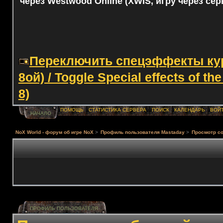
через Westwood Online (XWIS, игру через сер
Переключить спецэффекты курс
8ой) / Toggle Special effects of th
8)
ПОМОЩЬ
СТАТИСТИКА СЕРВЕРА
ПОИСК
КАЛЕНДАРЬ
ВОЙ
НАЧАЛО
NoX World - форум об игре NoX
>
Профиль пользователя Mastaday
>
Просмотр с
ПРОФИЛЬ ПОЛЬЗОВАТЕЛЯ