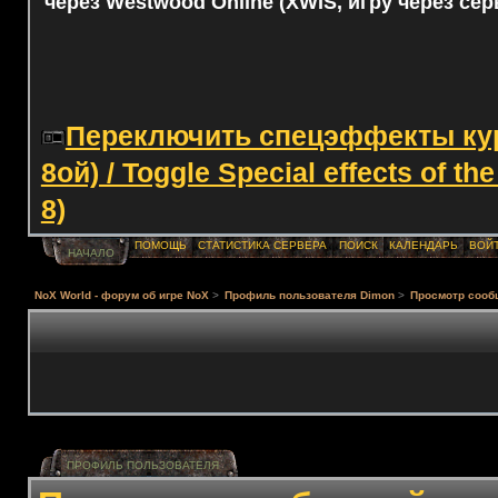
через Westwood Online (XWIS, игру через сер
Переключить спецэффекты курс
8ой) / Toggle Special effects of th
8)
ПОМОЩЬ
СТАТИСТИКА СЕРВЕРА
ПОИСК
КАЛЕНДАРЬ
ВОЙ
НАЧАЛО
NoX World - форум об игре NoX
>
Профиль пользователя Dimon
>
Просмотр сооб
ПРОФИЛЬ ПОЛЬЗОВАТЕЛЯ