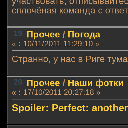
участвовать, отписывайтес
сплочёная команда с отве
19
Прочее
/
Погода
«
:
10/11/2011 11:29:10 »
Странно, у нас в Риге ту
20
Прочее
/
Наши фотки
«
:
17/10/2011 20:27:18 »
Spoiler: Perfect: anothe