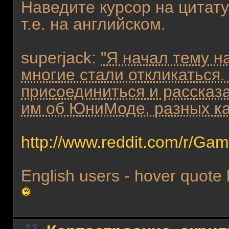
Наведите курсор на цитату
т.е. на английском.
superjack:
"Я начал тему на
многие стали откликаться.
присоединиться и рассказа
им об ЮниМоде, разных кар
http://www.reddit.com/r/G
English users - hover quote b
11