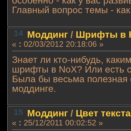
особенно - как у вас разви
Главный вопрос темы - ка
14
Моддинг
/
Шрифты в 
«
:
02/03/2012 20:18:06 »
Знает ли кто-нибудь, как
шрифты в NoX? Или есть с
Была бы весьма полезная 
моддинге.
15
Моддинг
/
Цвет текста
«
:
25/12/2011 00:02:52 »