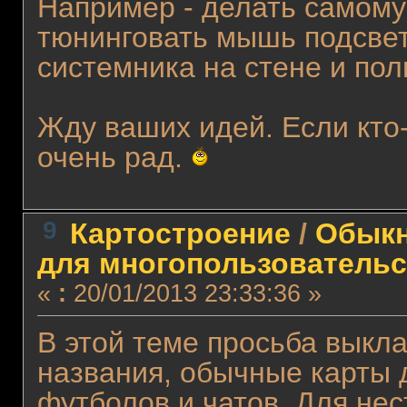
Например - делать самому
тюнинговать мышь подсвет
системника на стене и пол
Жду ваших идей. Если кто-
очень рад.
9
Картостроение
/
Обыкн
для многопользовательс
«
:
20/01/2013 23:33:36 »
В этой теме просьба выкла
названия, обычные карты д
футболов и чатов. Для не