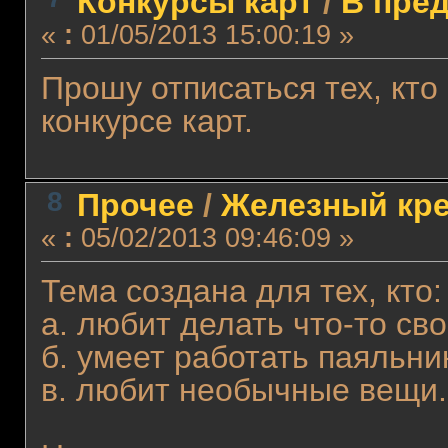
Конкурсы карт
/
В пред
«
:
01/05/2013 15:00:19 »
Прошу отписаться тех, кт
конкурсе карт.
8
Прочее
/
Железный кр
«
:
05/02/2013 09:46:09 »
Тема создана для тех, кто:
а. любит делать что-то св
б. умеет работать паяльни
в. любит необычные вещи.