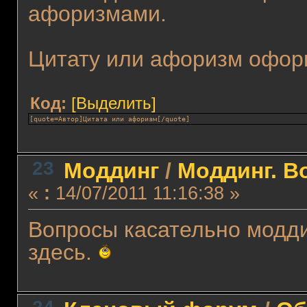
афоризмами.
Цитату или афоризм офор
Код:
[Выделить]
[quote=Автор]Цитата или афоризм[/quote]
23
Моддинг
/
Моддинг. В
«
:
14/07/2011 11:16:38 »
Вопросы касательно модди
здесь.
24