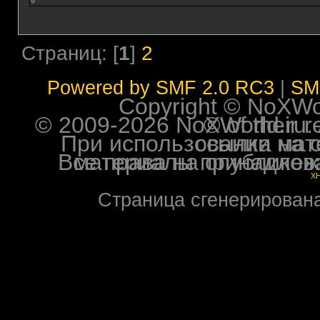
0
Страниц: [
1
]
2
Powered by SMF 2.0 RC3
|
SM
Copyright © NoXWorl
© 2009-2026 NoXWorld.ru. All image
При использовании материалов ф
Все права на опубликованные на форуме NoXW
X
Страница сгенерирована 