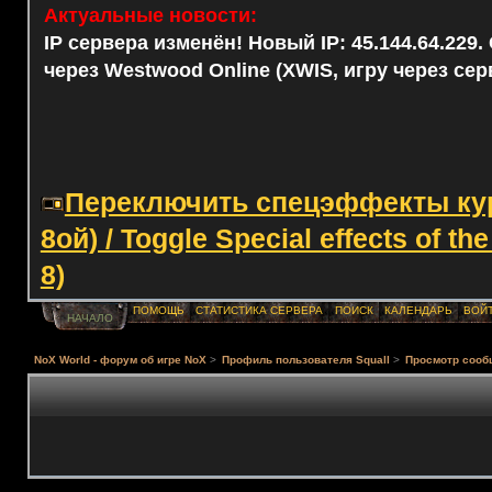
Актуальные новости:
IP сервера изменён! Новый IP: 45.144.64.229
через Westwood Online (XWIS, игру через сер
Переключить спецэффекты курс
8ой) / Toggle Special effects of th
8)
ПОМОЩЬ
СТАТИСТИКА СЕРВЕРА
ПОИСК
КАЛЕНДАРЬ
ВОЙ
НАЧАЛО
NoX World - форум об игре NoX
>
Профиль пользователя Squall
>
Просмотр сооб