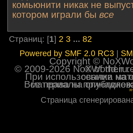
комьюнити никак не выпуст
котором играли бы
все
Страниц: [
1
]
2
3
...
82
Powered by SMF 2.0 RC3
|
SM
Copyright © NoXWorl
© 2009-2026 NoXWorld.ru. All image
При использовании материалов ф
Все права на опубликованные на форуме NoXW
X
Страница сгенерирована 