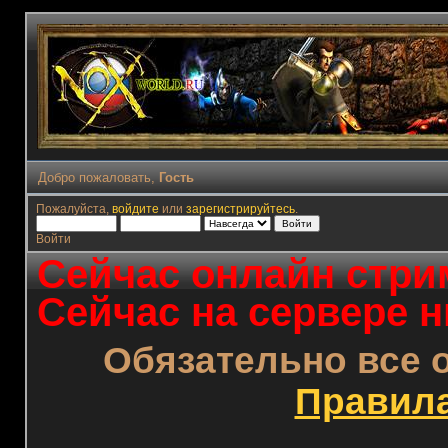
Добро пожаловать,
Гость
Пожалуйста,
войдите
или
зарегистрируйтесь
.
Войти
Сейчас онлайн стрим
Сейчас на сервере н
Обязательно все 
Правил