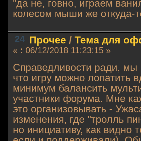
"да не, говно, играем ван
колесом мыши же откуда-т
24
Прочее
/
Тема для офф
«
:
06/12/2018 11:23:15 »
Справедливости ради, мы и
что игру можно лопатить в
минимум балансить мульти
участники форума. Мне каж
это организовывать - Ужа
изменения, где "тролль пи
но инициативу, как видно 
если и поддерживали). Оби