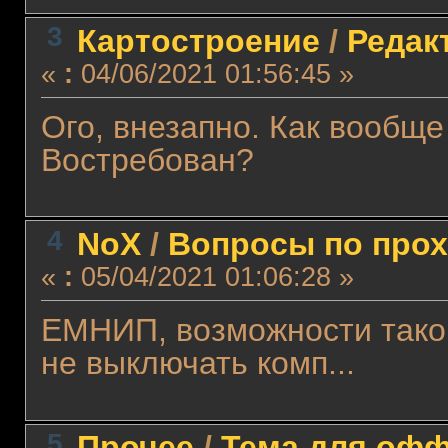
3
Картостроение
/
Редакт
«
:
04/06/2021 01:56:45 »
Ого, внезапно. Как вообщ
Востребован?
4
NoX
/
Вопросы по про
«
:
05/04/2021 01:06:28 »
ЕМНИП, возможности такой
не выключать комп...
5
Прочее
/
Тема для оффт