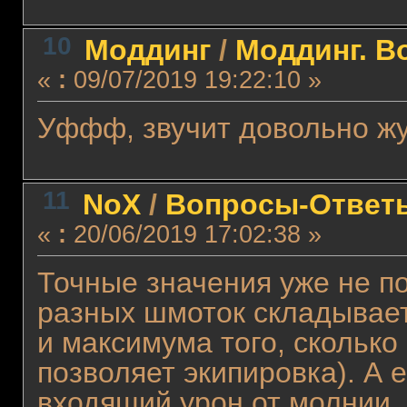
10
Моддинг
/
Моддинг. В
«
:
09/07/2019 19:22:10 »
Уффф, звучит довольно жут
11
NoX
/
Вопросы-Ответы
«
:
20/06/2019 17:02:38 »
Точные значения уже не п
разных шмоток складываетс
и максимума того, сколько
позволяет экипировка). А
входящий урон от молнии, 