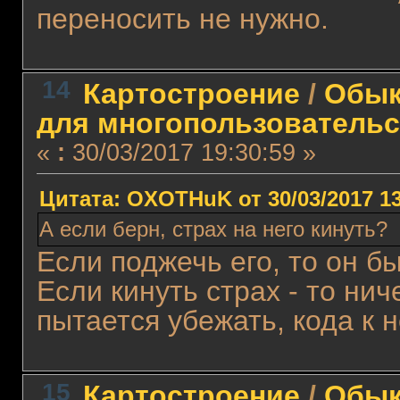
переносить не нужно.
14
Картостроение
/
Обык
для многопользовательс
«
:
30/03/2017 19:30:59 »
Цитата: OXOTHuK от 30/03/2017 13
А если берн, страх на него кинуть?
Если поджечь его, то он бы
Если кинуть страх - то нич
пытается убежать, кода к
15
Картостроение
/
Обык