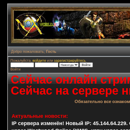
Добро пожаловать,
Гость
Пожалуйста,
войдите
или
зарегистрируйтесь
.
Войти
Сейчас онлайн стрим
Сейчас на сервере н
Обязательно все ознако
Актуальные новости:
IP сервера изменён! Новый IP: 45.144.64.229