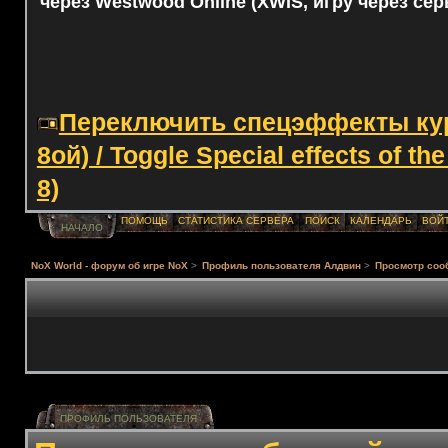
через Westwood Online (XWIS, игру через сер
Переключить спецэффекты курс
8ой) / Toggle Special effects of th
8)
ПОМОЩЬ
СТАТИСТИКА СЕРВЕРА
ПОИСК
КАЛЕНДАРЬ
ВОЙ
НАЧАЛО
NoX World - форум об игре NoX
>
Профиль пользователя Алдвин
>
Просмотр соо
ПРОФИЛЬ ПОЛЬЗОВАТЕЛЯ