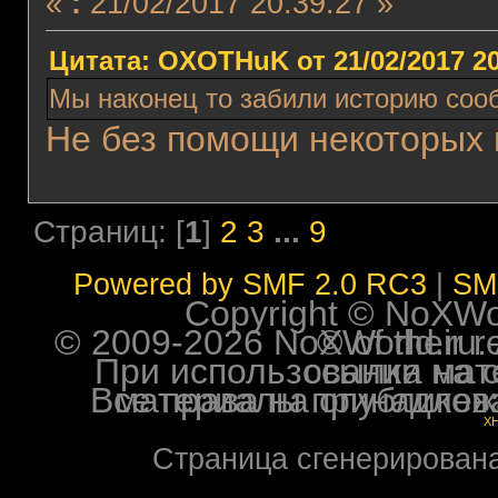
«
:
21/02/2017 20:39:27 »
Цитата: OXOTHuK от 21/02/2017 20
Мы наконец то забили историю соо
Не без помощи некоторых 
Страниц: [
1
]
2
3
...
9
Powered by SMF 2.0 RC3
|
SM
Copyright © NoXWorl
© 2009-2026 NoXWorld.ru. All image
При использовании материалов ф
Все права на опубликованные на форуме NoXW
X
Страница сгенерирована 