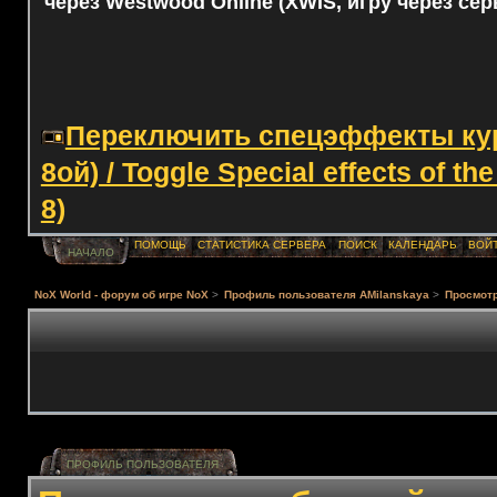
через Westwood Online (XWIS, игру через сер
Переключить спецэффекты курс
8ой) / Toggle Special effects of th
8)
ПОМОЩЬ
СТАТИСТИКА СЕРВЕРА
ПОИСК
КАЛЕНДАРЬ
ВОЙ
НАЧАЛО
NoX World - форум об игре NoX
>
Профиль пользователя AMilanskaya
>
Просмот
ПРОФИЛЬ ПОЛЬЗОВАТЕЛЯ