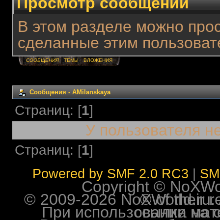
Просмотр сообщений
В этом разделе можно про
сделанные этим пользоват
СООБЩЕНИЯ
ТЕМЫ
ВЛОЖЕНИЯ
Сообщения - AMilanskaya
Страниц: [
1
]
У пользователя н
Страниц: [
1
]
Powered by SMF 2.0 RC3
|
SM
Copyright © NoXWorl
© 2009-2026 NoXWorld.ru. All image
При использовании материалов ф