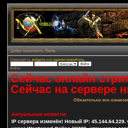
Добро пожаловать,
Гость
Пожалуйста,
войдите
или
зарегистрируйтесь
.
Войти
Сейчас онлайн стрим
Сейчас на сервере н
Обязательно все ознако
Актуальные новости:
IP сервера изменён! Новый IP: 45.144.64.229