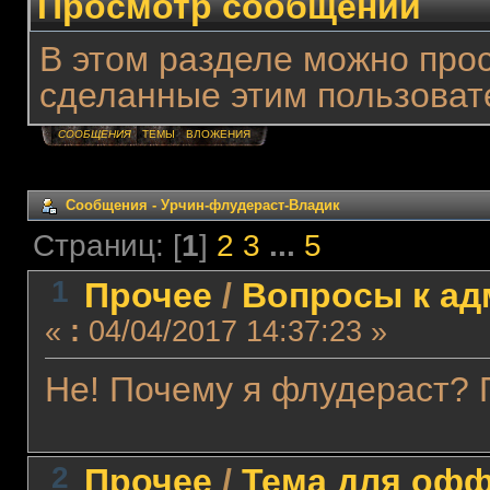
Просмотр сообщений
В этом разделе можно про
сделанные этим пользоват
СООБЩЕНИЯ
ТЕМЫ
ВЛОЖЕНИЯ
Сообщения - Урчин-флудераст-Владик
Страниц: [
1
]
2
3
...
5
1
Прочее
/
Вопросы к а
«
:
04/04/2017 14:37:23 »
Не! Почему я флудераст? 
2
Прочее
/
Тема для оффт