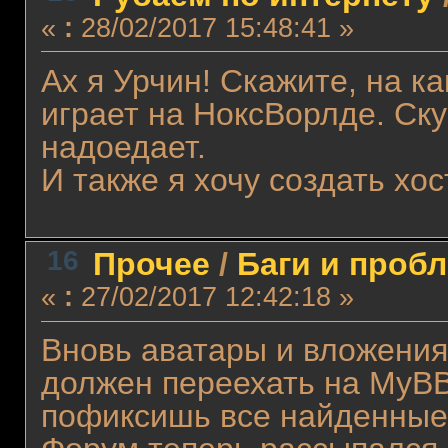
«
:
28/02/2017 15:48:41 »
Ах я Урчин! Скажите, на к
играет на НоксВорлде. Ску
надоедает.
И также я хочу создать хо
16
Прочее
/
Баги и проб
«
:
27/02/2017 12:42:18 »
Вновь аватары и вложения
должен переехать на MyBB
пофиксишь все найденные