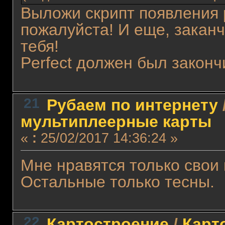
</configuration>
Выложи скрипт появления
When JIT debugging is enabled, any unhandled exception
will be sent to the JIT debugger registered on the computer
пожалуйста! И еще, закан
rather than be handled by this dialog box.
тебя!
Perfect должен был закончи
21
Рубаем по интернету
мультиплеерные карты
«
:
25/02/2017 14:36:24 »
Мне нравятся только свои 
Остальные только тесны.
22
Картостроение
/
Карт