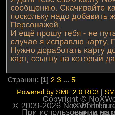
сообщению. Скачивайте кар
поскольку надо добавить 
Персонажей.
И ещё прошу тебя - не пут
случае я исправлю карту.
Нужно доработать карту до
карт, ссылку на который да
Страниц: [
1
]
2
3
...
5
Powered by SMF 2.0 RC3
|
SM
Copyright © NoXWorl
© 2009-2026 NoXWorld.ru. All image
При использовании материалов ф