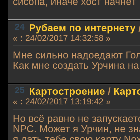
сисопа, иначе хост начнёт 
24
Рубаем по интернету
«
:
24/02/2017 14:32:58 »
Мне сильно надоедают Гол
Как мне создать Урчина н
25
Картостроение
/
Карт
«
:
24/02/2017 13:19:42 »
Но всё равно не запускает
NPC. Может я Урчин, не зн
я дать тебе свою карту No