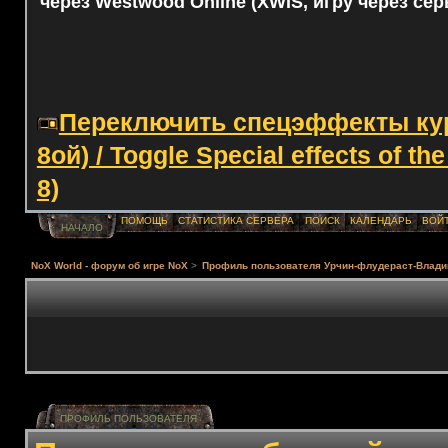
через Westwood Online (XWIS, игру через сер
Переключить спецэффекты курс
8ой) / Toggle Special effects of th
8)
ПОМОЩЬ
СТАТИСТИКА СЕРВЕРА
ПОИСК
КАЛЕНДАРЬ
ВОЙ
НАЧАЛО
NoX World - форум об игре NoX
>
Профиль пользователя Урчин-флудераст-Влади
ПРОФИЛЬ ПОЛЬЗОВАТЕЛЯ