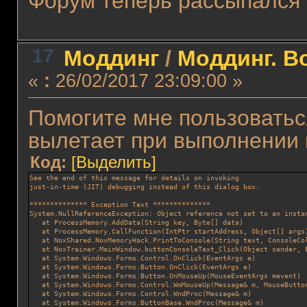
Форум теперь рассыпался 
17
Моддинг
/
Моддинг. В
«
:
26/02/2017 23:09:00 »
Помогите мне пользоватьс
вылетает при выполнении 
Код:
[Выделить]
See the end of this message for details on invoking 
just-in-time (JIT) debugging instead of this dialog box.
************** Exception Text **************
System.NullReferenceException: Object reference not set to an insta
   at ProcessMemory.AddData(String key, Byte[] data)
   at ProcessMemory.CallFunction(IntPtr startAddress, Object[] args
   at NoxShared.NoxMemoryHack.PrintToConsole(String text, ConsoleCo
   at NoxTrainer.MainWindow.buttonConsoleText_Click(Object sender, 
   at System.Windows.Forms.Control.OnClick(EventArgs e)
   at System.Windows.Forms.Button.OnClick(EventArgs e)
   at System.Windows.Forms.Button.OnMouseUp(MouseEventArgs mevent)
   at System.Windows.Forms.Control.WmMouseUp(Message& m, MouseButto
   at System.Windows.Forms.Control.WndProc(Message& m)
   at System.Windows.Forms.ButtonBase.WndProc(Message& m)