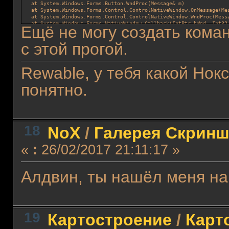
   at System.Windows.Forms.Button.WndProc(Message& m)
   at System.Windows.Forms.Control.ControlNativeWindow.OnMessage(Me
   at System.Windows.Forms.Control.ControlNativeWindow.WndProc(Mess
   at System.Windows.Forms.NativeWindow.Callback(IntPtr hWnd, Int32
Ещё не могу создать кома
с этой прогой.
************** Loaded Assemblies **************
mscorlib
    Assembly Version: 2.0.0.0
    Win32 Version: 2.0.50727.3655 (GDR.050727-3600)
Rewable, у тебя какой Нок
    CodeBase: file:///C:/WINDOWS/Microsoft.NET/Framework/v2.0.50727
----------------------------------------
AdminTool
понятно.
    Assembly Version: 1.0.2707.23139
    Win32 Version: 1.0.2707.23139
    CodeBase: file:///D:/NoxTools/AdminTool.exe
----------------------------------------
System.Windows.Forms
    Assembly Version: 2.0.0.0
18
NoX
/
Галерея Скринш
    Win32 Version: 2.0.50727.3645 (GDR.050727-3600)
    CodeBase: file:///C:/WINDOWS/assembly/GAC_MSIL/System.Windows.F
----------------------------------------
«
:
26/02/2017 21:11:17 »
System
    Assembly Version: 2.0.0.0
    Win32 Version: 2.0.50727.3644 (GDR.050727-3600)
    CodeBase: file:///C:/WINDOWS/assembly/GAC_MSIL/System/2.0.0.0__
Алдвин, ты нашёл меня на
----------------------------------------
System.Drawing
    Assembly Version: 2.0.0.0
    Win32 Version: 2.0.50727.3644 (GDR.050727-3600)
    CodeBase: file:///C:/WINDOWS/assembly/GAC_MSIL/System.Drawing/2
----------------------------------------
19
Картостроение
/
Карт
NoxShared
    Assembly Version: 0.0.0.4