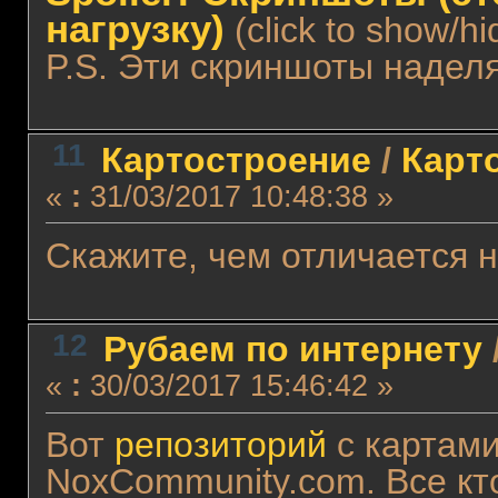
нагрузку)
(click to show/hi
P.S. Эти скриншоты надел
11
Картостроение
/
Карто
«
:
31/03/2017 10:48:38 »
Скажите, чем отличается н
12
Рубаем по интернету
«
:
30/03/2017 15:46:42 »
Вот
репозиторий
с картами
NoxCommunity.com. Все кт