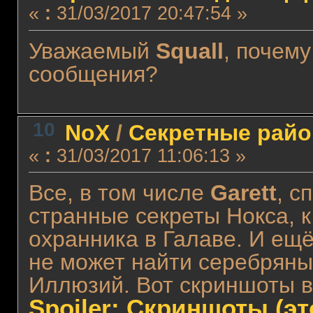
«
:
31/03/2017 20:47:54 »
Уважаемый
Squall
, почем
сообщения?
10
NoX
/
Cекретные рай
«
:
31/03/2017 11:06:13 »
Все, в том числе
Garett
, с
странные секреты Нокса, 
охранника в Галаве. И ещ
не может найти серебряны
Иллюзий. Вот скриншоты в
Spoiler: Скриншоты (э