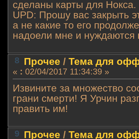
сделаны карты для Нокса.
UPD: Прошу вас закрыть эт
а не какие то его продолж
надоели мне и нуждаются 
8
Прочее
/
Тема для оффт
«
:
02/04/2017 11:34:39 »
Извините за множество со
грани смерти! Я Урчин раз
править им!
9
Прочее
/
Тема для оффт