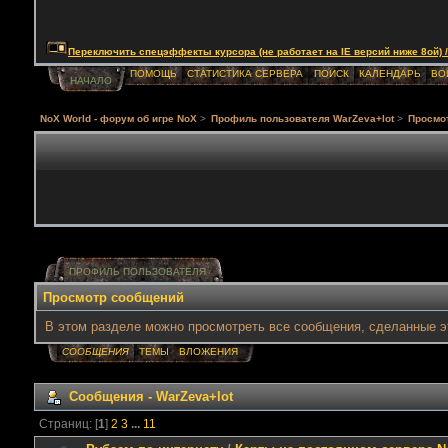
Переключить спецэффекты курсора (не работает на IE версий ниже 8ой) / Togg
ПОМОЩЬ
СТАТИСТИКА СЕРВЕРА
ПОИСК
КАЛЕНДАРЬ
ВО
НАЧАЛО
NoX World - форум об игре NoX
>
Профиль пользователя WarZeva+lot
>
Просмо
ПРОФИЛЬ ПОЛЬЗОВАТЕЛЯ
Просмотр сообщений
В этом разделе можно просмотреть все сообщения, сделанные э
СООБЩЕНИЯ
ТЕМЫ
ВЛОЖЕНИЯ
Сообщения - WarZeva+lot
Страниц: [
1
]
2
3
...
11