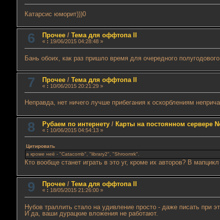
Катарсис юморит)))0
6
Прочее
/
Тема для оффтопа II
«
:
19/06/2015 04:28:48 »
Бань обоих, как раз пришло время для очередного полугодового
7
Прочее
/
Тема для оффтопа II
«
:
10/06/2015 20:21:29 »
Неправда, нет ничего лучше прибегания к оскорблениям неприча
8
Рубаем по интернету
/
Карты на постоянном сервере N
«
:
10/06/2015 04:54:13 »
Цитировать
а кроме неё - "Catacomb", "library2", "Shroomrk".
Кто вообще станет играть в это уг, кроме их авторов? В мапцикл
9
Прочее
/
Тема для оффтопа II
«
:
18/05/2015 21:26:00 »
Нубов траллить стало на удивление просто - даже писать при эт
И да, ваши дурацкие вложения не работают.