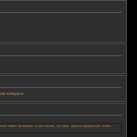
лом конкурсе.
ной лимит: во-первых, я сам считаю, что срок вполне адекватный, чтобы