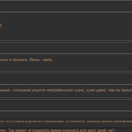
.
1.
косы в балансе. Импы - имба.
льные - сплошное унылое неиграбельное гуано, хуже даже, чем на прош
тся, что 2 недели в целом это слишком мало, то я объясню решение сделать такой времен
тил. Так может, и сократить время конкурса для двух дней, не?