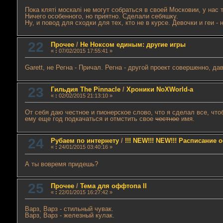
Пока клятi москалi не могут собраться в своей Московии, у нас
Ничего особенного, но приятно. Сделали себяшку.
Ну, и повод для сходки для тех, кто не в курсе. Девочки и геи -
22
Прочее
/
Не Ноксом единым: другие игры
«
:
07/02/2015 17:55:41 »
Garett, не Регна - Причал. Регна - другой проект совершенно, д
23
Гильдия The Pinnacle
/
Хроники NoXWorld-а
«
:
02/02/2015 21:13:10 »
От себя даю честное и пионерское слово, что я сделал все, чт
ему еще год подкачаться и отмстить свое
честное
имя.
24
Рубаем по интернету
/
!!! NEW!!! NEW!!! Расписание
«
:
24/01/2015 03:40:16 »
А ты вовремя придешь?
25
Прочее
/
Тема для оффтопа II
«
:
22/01/2015 16:27:42 »
Варз, Варз - стильный чувак.
Варз, Варз - железный кулак.