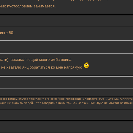
 них пустословием занимается.
инге 50.
стати), восхваляющей моего имба-воина.
да не хватало яиц обратиться ко мне напрямую
ен (во всяком случае так гласит его семейное положение ВКонтакте oOo ). Это МЕРЗКИЙ ти
нужно не любить людей, чтоб говорить с ними так, как Варзик. НИКОГДА не упустит возможн