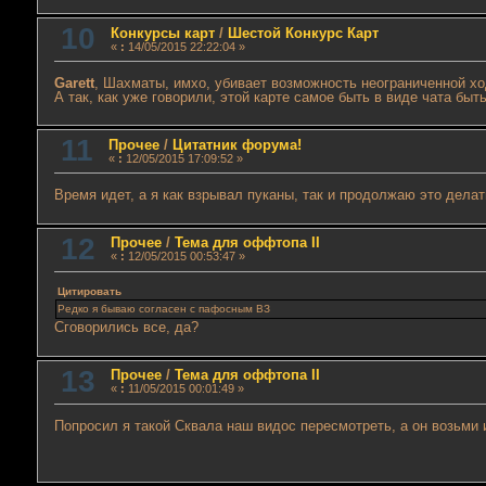
10
Конкурсы карт
/
Шестой Конкурс Карт
«
:
14/05/2015 22:22:04 »
Garett
, Шахматы, имхо, убивает возможность неограниченной хо
А так, как уже говорили, этой карте самое быть в виде чата быть
11
Прочее
/
Цитатник форума!
«
:
12/05/2015 17:09:52 »
Время идет, а я как взрывал пуканы, так и продолжаю это делат
12
Прочее
/
Тема для оффтопа II
«
:
12/05/2015 00:53:47 »
Цитировать
Редко я бываю согласен с пафосным ВЗ
Сговорились все, да?
13
Прочее
/
Тема для оффтопа II
«
:
11/05/2015 00:01:49 »
Попросил я такой Сквала наш видос пересмотреть, а он возьми 