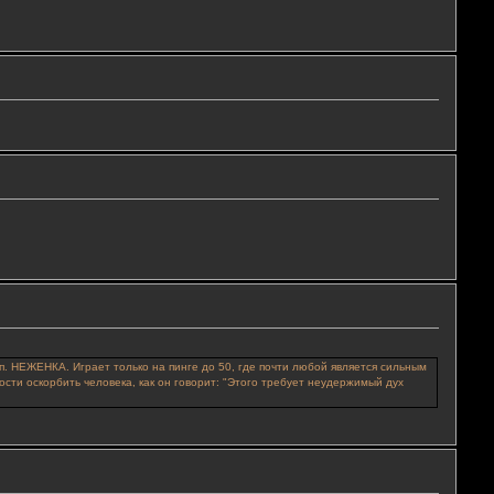
п. НЕЖЕНКА. Играет только на пинге до 50, где почти любой является сильным
ости оскорбить человека, как он говорит: "Этого требует неудержимый дух