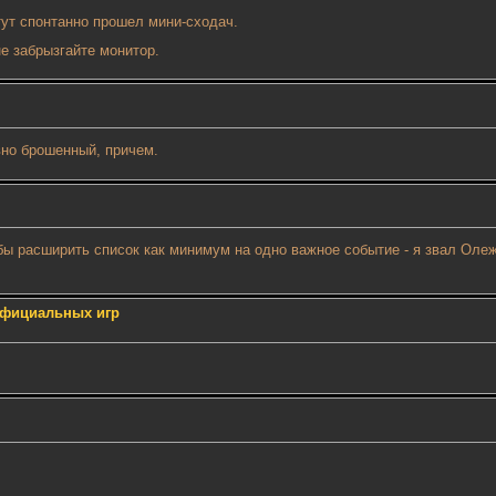
 тут спонтанно прошел мини-сходач.
 не забрызгайте монитор.
авно брошенный, причем.
обы расширить список как минимум на одно важное событие - я звал Ол
 официальных игр