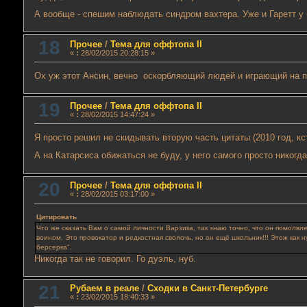
А вообще - спешим наблюдать синдром вахтера. Уже и Гаретт у
18
Прочее
/
Тема для оффтопа II
«
:
28/02/2015 20:28:15 »
Ох уж этот Ансин, вечно оскорбляющий людей и играющий на п
19
Прочее
/
Тема для оффтопа II
«
:
28/02/2015 14:47:24 »
Я просто решил не скидывать вторую часть цитаты (2010 год, к
А на Катарсиса обижаться не буду, у него самого просто никог
20
Прочее
/
Тема для оффтопа II
«
:
28/02/2015 03:17:00 »
Цитировать
Что же сказать Вам о самой личности Варзика, так знаю точно, что он помолвл
воином. Это провокатор и редкостная сволочь, но он ещё школьник!!! Этож как 
берсерка".
Никогда так не говорил. Го дуэль, нуб.
21
Рубаем в реале
/
Сходки в Санкт-Петербурге
«
:
23/02/2015 18:40:33 »