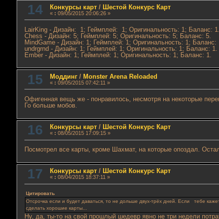
14
Конкурсы карт
/
Шестой Конкурс Карт
«
:
09/05/2015 20:06:26 »
LairKing - Дизайн: 1; Геймплей: 1; Оригинальность: 1; Баланс: 1
Chess - Дизайн: 5; Геймплей: 5; Оригинальность: 5; Баланс: 5.
MindGame - Дизайн: 1; Геймплей: 1; Оригинальность: 1; Баланс: 
undrgrnd - Дизайн: 1; Геймплей: 1; Оригинальность: 1; Баланс: 1.
Ember - Дизайн: 1; Геймплей: 1; Оригинальность: 1; Баланс: 1.
15
Моддинг
/
Monster Arena Reloaded
«
:
09/05/2015 07:42:11 »
Офигенная вещь же - понравилось, несмотря на некоторые пере
Го больше мобов.
16
Конкурсы карт
/
Шестой Конкурс Карт
«
:
08/05/2015 17:09:15 »
Посмотрел все карты, кроме Шахмат, на которые опоздал. Оста
17
Конкурсы карт
/
Шестой Конкурс Карт
«
:
08/04/2015 18:37:11 »
Цитировать
Отсрочка если и будет даваться, то не дольше двух-трёх дней. Если тебе каже
сделать хорошие карты...
Ну, да, ты-то на свой прошлый шедевр явно не три недели потра