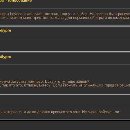
oX - голосование
 из пары beyond и waterwar - оставить одну на выбор. На beacon бы огран
там слишком мало кристаллов маны для нормальной игры и по шмоткам м
рбурге
рбурге
 хотим затусить лампово. Есть кто тут еще живой?
 так что это, отписыуайтесь. Если кто-нить из ближайших городов решит
ы интересно, я даже движок присмотрел уже. Не знаю, займусь ли.