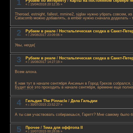
1
Рубаем по интернету
/
Карты на постоянном сервере N
«
:
15/04/2018 20:12:35 »
Theroad, estnight, fallest, mmine2, sjglav нужно убрать совсем,
Catacomb можно добавлять, а ember нужно сначала доделать - 
2
Рубаем в реале
/
Ностальгическая сходка в Санкт-Пете
«
:
29/08/2017 23:09:06 »
Увы, негде(
3
Рубаем в реале
/
Ностальгическая сходка в Санкт-Пете
«
:
16/08/2017 14:27:19 »
Всем алоха.
К нам тут в начале сентября Ансиныч в Город Грехов собрался,
Будет всё это проходить в начале сентября, времени еще полно,
Ждём всех (даже тебя, Рамиро, честное пионерское, бить не буду).
4
Гильдия The Pinnacle
/
Дела Гильдии
«
:
30/07/2015 23:52:27 »
А ты сам участвовать собираешься, Гаретт? Мне самому было б
5
Прочее
/
Тема для оффтопа II
«
:
10/07/2015 00:28:06 »