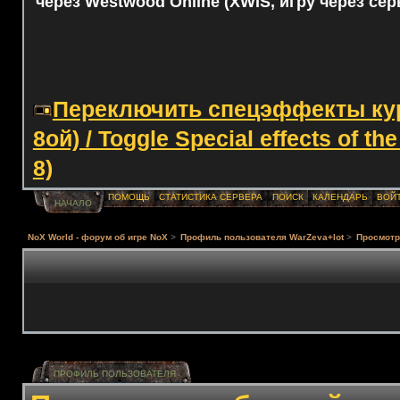
через Westwood Online (XWIS, игру через сер
Переключить спецэффекты курс
8ой) / Toggle Special effects of th
8)
ПОМОЩЬ
СТАТИСТИКА СЕРВЕРА
ПОИСК
КАЛЕНДАРЬ
ВОЙ
НАЧАЛО
NoX World - форум об игре NoX
>
Профиль пользователя WarZeva+lot
>
Просмотр
ПРОФИЛЬ ПОЛЬЗОВАТЕЛЯ