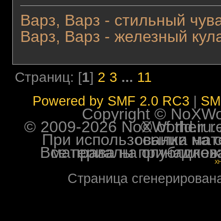
Варз, Варз - стильный чува
Варз, Варз - железный кула
Страниц: [
1
]
2
3
...
11
Powered by SMF 2.0 RC3
|
SM
Copyright © NoXWorl
© 2009-2026 NoXWorld.ru. All image
При использовании материалов ф
Все права на опубликованные на форуме NoXW
X
Страница сгенерирована 