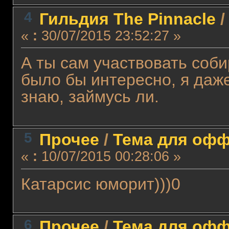
4
Гильдия The Pinnacle
«
:
30/07/2015 23:52:27 »
А ты сам участвовать соб
было бы интересно, я даж
знаю, займусь ли.
5
Прочее
/
Тема для оффт
«
:
10/07/2015 00:28:06 »
Катарсис юморит)))0
6
Прочее
/
Тема для оффт