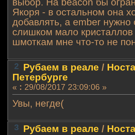
выбор. На beacon бы огра
Якоря - в остальном она 
добавлять, а ember нужно 
слишком мало кристаллов 
шмоткам мне что-то не пон
2
Рубаем в реале
/
Носта
Петербурге
«
:
29/08/2017 23:09:06 »
Увы, негде(
3
Рубаем в реале
/
Носта