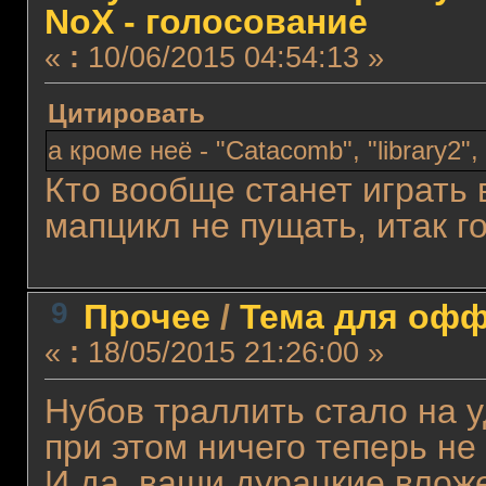
NoX - голосование
«
:
10/06/2015 04:54:13 »
Цитировать
а кроме неё - "Catacomb", "library2",
Кто вообще станет играть в
мапцикл не пущать, итак г
9
Прочее
/
Тема для оффт
«
:
18/05/2015 21:26:00 »
Нубов траллить стало на у
при этом ничего теперь не
И да, ваши дурацкие влож