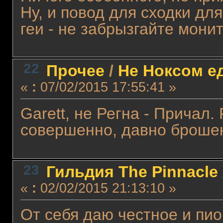
Ну, и повод для сходки для 
геи - не забрызгайте монит
22
Прочее
/
Не Ноксом е
«
:
07/02/2015 17:55:41 »
Garett, не Регна - Причал. 
совершенно, давно броше
23
Гильдия The Pinnacle
«
:
02/02/2015 21:13:10 »
От себя даю честное и пио