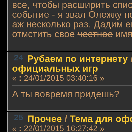
все, чтобы расширить спи
событие - я звал Олежку 
аж несколько раз. Дадим е
отмстить свое
честное
имя
24
Рубаем по интернету
официальных игр
«
:
24/01/2015 03:40:16 »
А ты вовремя придешь?
25
Прочее
/
Тема для офф
«
:
22/01/2015 16:27:42 »