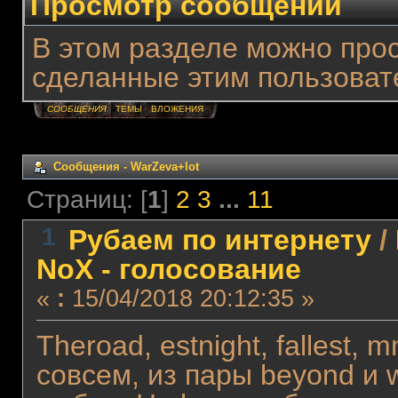
Просмотр сообщений
В этом разделе можно про
сделанные этим пользоват
СООБЩЕНИЯ
ТЕМЫ
ВЛОЖЕНИЯ
Сообщения - WarZeva+lot
Страниц: [
1
]
2
3
...
11
1
Рубаем по интернету
/
NoX - голосование
«
:
15/04/2018 20:12:35 »
Theroad, estnight, fallest, 
совсем, из пары beyond и w