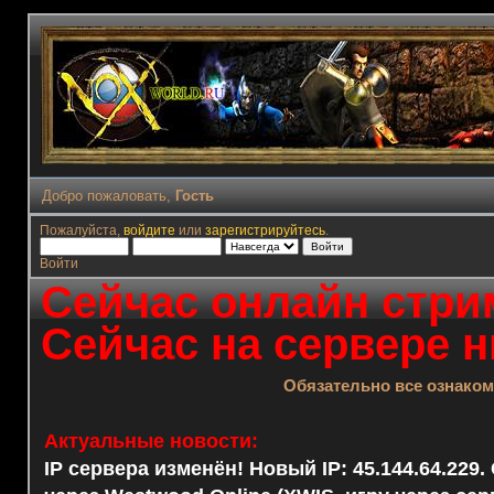
Добро пожаловать,
Гость
Пожалуйста,
войдите
или
зарегистрируйтесь
.
Войти
Сейчас онлайн стрим
Сейчас на сервере н
Обязательно все ознако
Актуальные новости:
IP сервера изменён! Новый IP: 45.144.64.229