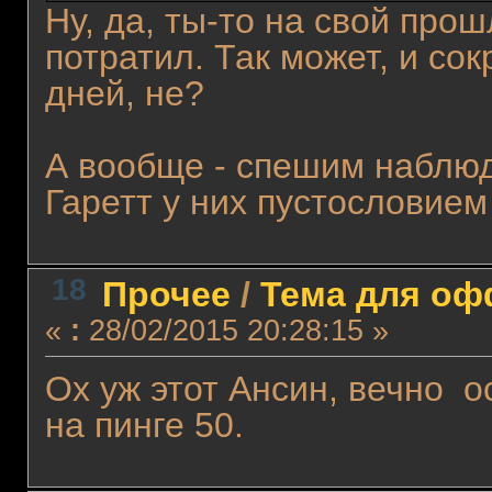
Ну, да, ты-то на свой про
потратил. Так может, и со
дней, не?
А вообще - спешим наблюд
Гаретт у них пустословием
18
Прочее
/
Тема для офф
«
:
28/02/2015 20:28:15 »
Ох уж этот Ансин, вечно 
на пинге 50.