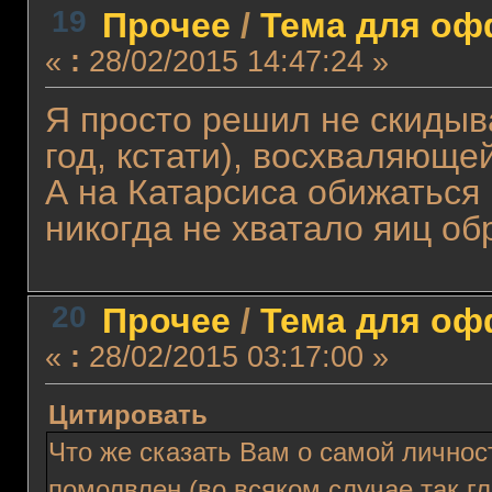
19
Прочее
/
Тема для офф
«
:
28/02/2015 14:47:24 »
Я просто решил не скидыв
год, кстати), восхваляюще
А на Катарсиса обижаться н
никогда не хватало яиц о
20
Прочее
/
Тема для офф
«
:
28/02/2015 03:17:00 »
Цитировать
Что же сказать Вам о самой личност
помолвлен (во всяком случае так г