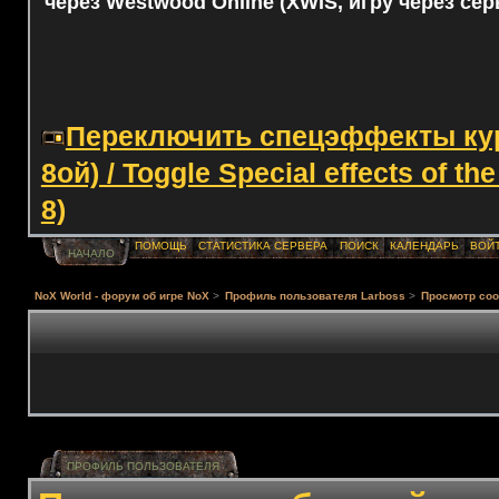
через Westwood Online (XWIS, игру через сер
Переключить спецэффекты курс
8ой) / Toggle Special effects of th
8)
ПОМОЩЬ
СТАТИСТИКА СЕРВЕРА
ПОИСК
КАЛЕНДАРЬ
ВОЙ
НАЧАЛО
NoX World - форум об игре NoX
>
Профиль пользователя Lаrboss
>
Просмотр со
ПРОФИЛЬ ПОЛЬЗОВАТЕЛЯ