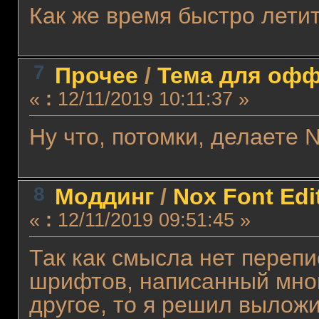
Как же время быстро лети
7
Прочее
/
Тема для оффт
«
:
12/11/2019 10:11:37 »
Ну что, потомки, делаете 
8
Моддинг
/
Nox Font Edi
«
:
12/11/2019 09:51:45 »
Так как смысла нет переп
шрифтов, написанный мной
другое, то я решил выложи