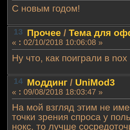
С новым годом!
13
Прочее
/
Тема для офф
«
:
02/10/2018 10:06:08 »
Ну что, как поиграли в nox
14
Моддинг
/
UniMod3
«
:
09/08/2018 18:03:47 »
На мой взгляд этим не име
точки зрения спроса у пол
нокс, то лучше сосредоточ