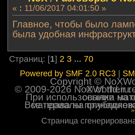
«
:
11/06/2017 04:01:50 »
Главное, чтобы было ламп
была удобная инфраструкт
Страниц: [
1
]
2
3
...
70
Powered by SMF 2.0 RC3
|
SM
Copyright © NoXWorl
© 2009-2026 NoXWorld.ru. All image
При использовании материалов ф
Все права на опубликованные на форуме NoXW
X
Страница сгенерирована 