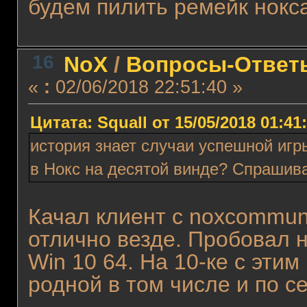
будем пилить ремейк нокса
16
NoX
/
Вопросы-Ответ
«
:
02/06/2018 22:51:40 »
Цитата: Squall от 15/05/2018 01:41
история знает случаи успешной игры
в Нокс на десятой винде? Спрашив
Качал клиент с noxcommuni
отлично везде. Пробовал н
Win 10 64. На 10-ке с этим
родной в том числе и по се