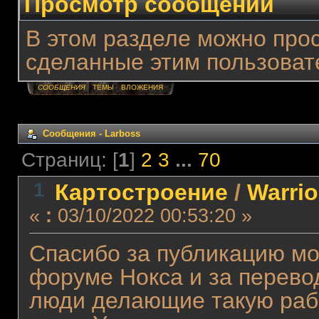
Просмотр сообщений
В этом разделе можно про
сделанные этим пользоват
СООБЩЕНИЯ
ТЕМЫ
ВЛОЖЕНИЯ
Сообщения - Lаrboss
Страниц: [
1
]
2
3
...
70
1
Картостроение
/
Warri
«
:
03/10/2022 00:53:20 »
Спасибо за публикацию мо
форуме Нокса и за перевод
люди делающие такую раб