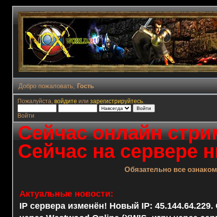
Добро пожаловать,
Гость
Пожалуйста,
войдите
или
зарегистрируйтесь
.
Войти
Сейчас онлайн стрим
Сейчас на сервере н
Обязательно все ознако
Актуальные новости:
IP сервера изменён! Новый IP: 45.144.64.229