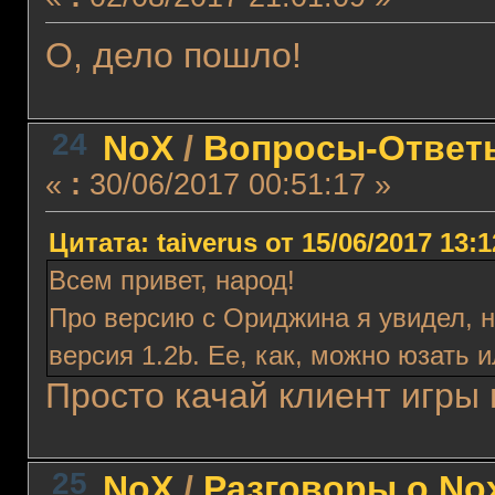
О, дело пошло!
24
NoX
/
Вопросы-Ответ
«
:
30/06/2017 00:51:17 »
Цитата: taiverus от 15/06/2017 13:1
Всем привет, народ!
Про версию с Ориджина я увидел, н
версия 1.2b. Ее, как, можно юзать 
Просто качай клиент игры 
25
NoX
/
Разговоры о No