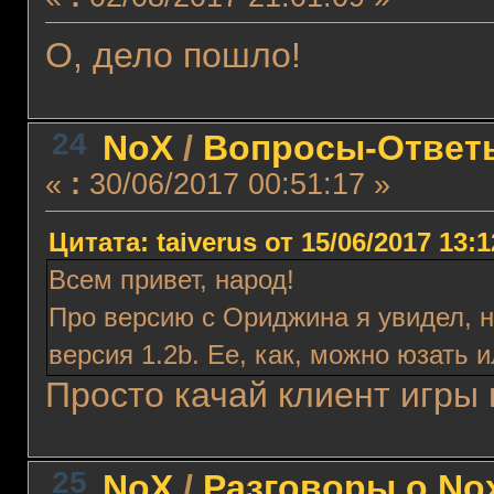
О, дело пошло!
24
NoX
/
Вопросы-Ответ
«
:
30/06/2017 00:51:17 »
Цитата: taiverus от 15/06/2017 13:1
Всем привет, народ!
Про версию с Ориджина я увидел, н
версия 1.2b. Ее, как, можно юзать 
Просто качай клиент игры 
25
NoX
/
Разговоры о No