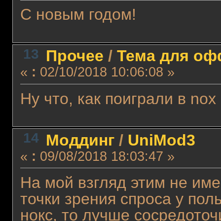
С новым годом!
13
Прочее
/
Тема для офф
«
:
02/10/2018 10:06:08 »
Ну что, как поиграли в nox
14
Моддинг
/
UniMod3
«
:
09/08/2018 18:03:47 »
На мой взгляд этим не име
точки зрения спроса у пол
нокс, то лучше сосредоточ