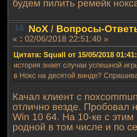
будем пилить ремейк нокса
16
NoX
/
Вопросы-Ответ
«
:
02/06/2018 22:51:40 »
Цитата: Squall от 15/05/2018 01:41
история знает случаи успешной игры
в Нокс на десятой винде? Спрашив
Качал клиент с noxcommuni
отлично везде. Пробовал н
Win 10 64. На 10-ке с этим
родной в том числе и по се