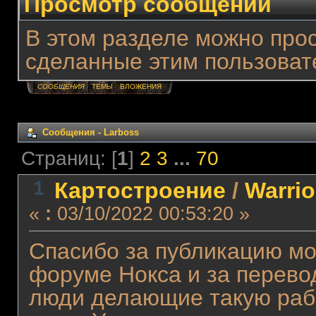
Просмотр сообщений
В этом разделе можно про
сделанные этим пользоват
СООБЩЕНИЯ
ТЕМЫ
ВЛОЖЕНИЯ
Сообщения - Lаrboss
Страниц: [
1
]
2
3
...
70
1
Картостроение
/
Warri
«
:
03/10/2022 00:53:20 »
Спасибо за публикацию мо
форуме Нокса и за перевод
люди делающие такую раб