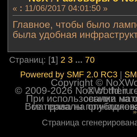
«
:
11/06/2017 04:01:50 »
Главное, чтобы было ламп
была удобная инфраструкт
Страниц: [
1
]
2
3
...
70
Powered by SMF 2.0 RC3
|
SM
Copyright © NoXWorl
© 2009-2026 NoXWorld.ru. All image
При использовании материалов ф
Все права на опубликованные на форуме NoXW
X
Страница сгенерирована 