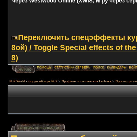
через Westwood Online (XWIS, игру через сер
Переключить спецэффекты курс
8ой) / Toggle Special effects of th
8)
ПОМОЩЬ
СТАТИСТИКА СЕРВЕРА
ПОИСК
КАЛЕНДАРЬ
ВОЙ
НАЧАЛО
NoX World - форум об игре NoX
>
Профиль пользователя Lаrboss
>
Просмотр со
ПРОФИЛЬ ПОЛЬЗОВАТЕЛЯ