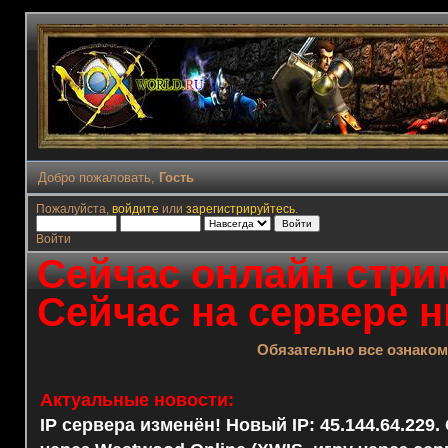
Добро пожаловать,
Гость
Пожалуйста,
войдите
или
зарегистрируйтесь
.
Войти
Сейчас онлайн стрим
Сейчас на сервере н
Обязательно все ознако
Актуальные новости:
IP сервера изменён! Новый IP: 45.144.64.229