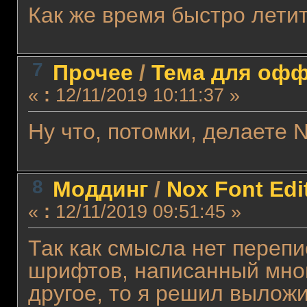
Как же время быстро лети
7
Прочее
/
Тема для оффт
«
:
12/11/2019 10:11:37 »
Ну что, потомки, делаете 
8
Моддинг
/
Nox Font Edi
«
:
12/11/2019 09:51:45 »
Так как смысла нет переп
шрифтов, написанный мной
другое, то я решил выложи