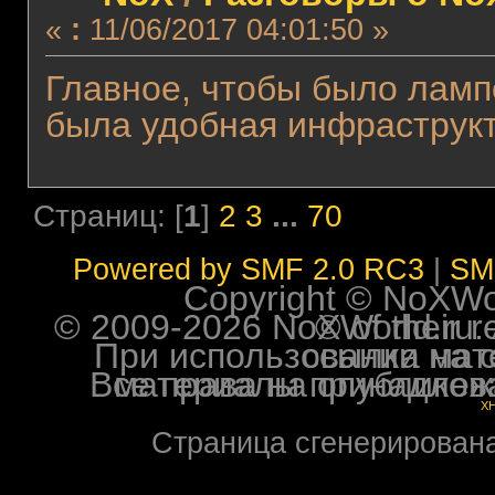
«
:
11/06/2017 04:01:50 »
Главное, чтобы было ламп
была удобная инфраструкт
Страниц: [
1
]
2
3
...
70
Powered by SMF 2.0 RC3
|
SM
Copyright © NoXWorl
© 2009-2026 NoXWorld.ru. All image
При использовании материалов ф
Все права на опубликованные на форуме NoXW
X
Страница сгенерирована 