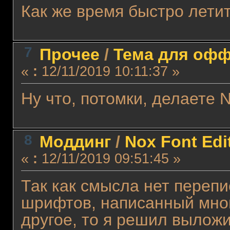
Как же время быстро лети
7
Прочее
/
Тема для оффт
«
:
12/11/2019 10:11:37 »
Ну что, потомки, делаете 
8
Моддинг
/
Nox Font Edi
«
:
12/11/2019 09:51:45 »
Так как смысла нет переп
шрифтов, написанный мной
другое, то я решил выложи