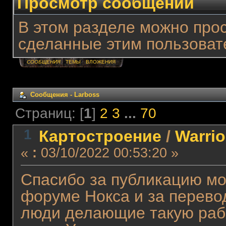
Просмотр сообщений
В этом разделе можно про
сделанные этим пользоват
СООБЩЕНИЯ
ТЕМЫ
ВЛОЖЕНИЯ
Сообщения - Lаrboss
Страниц: [
1
]
2
3
...
70
1
Картостроение
/
Warri
«
:
03/10/2022 00:53:20 »
Спасибо за публикацию мо
форуме Нокса и за перевод
люди делающие такую раб