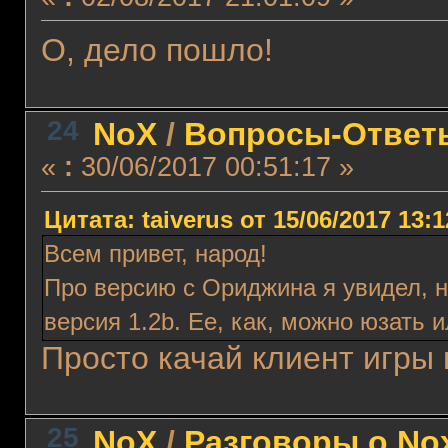
О, дело пошло!
24
NoX
/
Вопросы-Ответ
«
:
30/06/2017 00:51:17 »
Цитата: taiverus от 15/06/2017 13:1
Всем привет, народ!
Про версию с Ориджина я увидел, н
версия 1.2b. Ее, как, можно юзать 
Просто качай клиент игры 
25
NoX
/
Разговоры о No