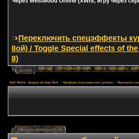
через Westwood Online (XWIS, игру через сер
Переключить спецэффекты курс
8ой) / Toggle Special effects of th
8)
ПОМОЩЬ
СТАТИСТИКА СЕРВЕРА
ПОИСК
КАЛЕНДАРЬ
ВОЙ
НАЧАЛО
NoX World - форум об игре NoX
>
Профиль пользователя Lаrboss
>
Просмотр со
ПРОФИЛЬ ПОЛЬЗОВАТЕЛЯ