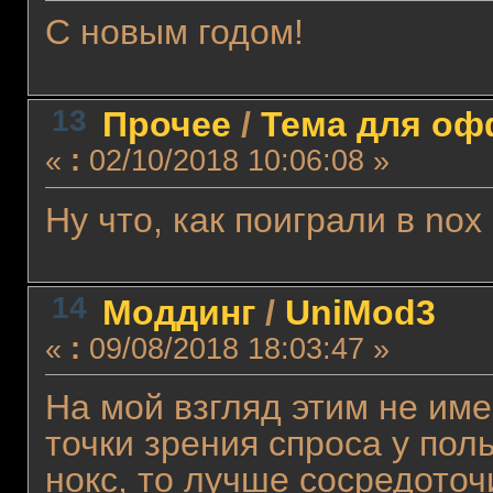
С новым годом!
13
Прочее
/
Тема для офф
«
:
02/10/2018 10:06:08 »
Ну что, как поиграли в nox
14
Моддинг
/
UniMod3
«
:
09/08/2018 18:03:47 »
На мой взгляд этим не име
точки зрения спроса у пол
нокс, то лучше сосредоточ