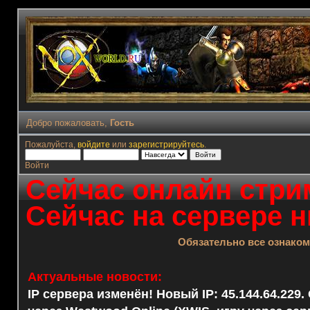
Добро пожаловать,
Гость
Пожалуйста,
войдите
или
зарегистрируйтесь
.
Войти
Сейчас онлайн стрим
Сейчас на сервере н
Обязательно все ознако
Актуальные новости:
IP сервера изменён! Новый IP: 45.144.64.229