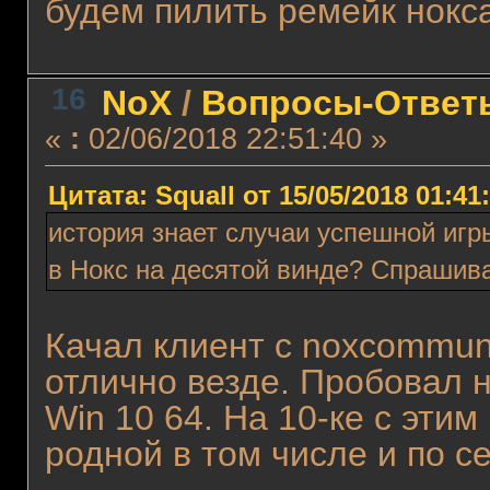
будем пилить ремейк нокса
16
NoX
/
Вопросы-Ответ
«
:
02/06/2018 22:51:40 »
Цитата: Squall от 15/05/2018 01:41
история знает случаи успешной игры
в Нокс на десятой винде? Спрашив
Качал клиент с noxcommuni
отлично везде. Пробовал н
Win 10 64. На 10-ке с этим
родной в том числе и по се