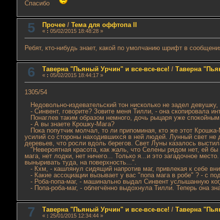
Спасибо
5
Прочее
/
Тема для оффтопа II
«
:
05/02/2015 18:48:28 »
Ребят, кто-нибудь знает, какой по умолчанию шрифт в сообщени
6
Таверна "Пьяный Урчин" и все-все-все!
/
Таверна "Пья
«
:
05/02/2015 18:44:17 »
1305/54
Недовольно-издевательский тон нисколько не задел девушку, п
- Синвент, говорите? Зовите меня Тилли, - она скопировала инт
Понаглев таким образом немного, дочь рыцаря уже спокойным
- А вы знаете Крошку-Мага?
Пока попутчик молчал, то ли припоминая, кто же этот Крошка-М
усилий со стороны находившихся в ней людей. Лунный свет не д
деревьев, что росли вдоль берегов. Свет Луны казалось выстил
"Невероятная красота, как жаль, что Селены рядом нет, ей бы п
мага, нет лодки, нет ничего... Только я...и это загадочное мес
выныривать туда, на поверхность...".
- Кхм, - кашлянул сидящий напротив маг, привлекая к себе вн
- Какие ассоциации вызывает у вас "попа мага в робе" ? - с п
- Роба-попа-маг, - машинально выдал Синвент услышанную ког
- Попа-роба-маг, - облегчённо выдохнула Тилли. Теперь она зн
7
Таверна "Пьяный Урчин" и все-все-все!
/
Таверна "Пья
«
:
25/01/2015 12:34:44 »