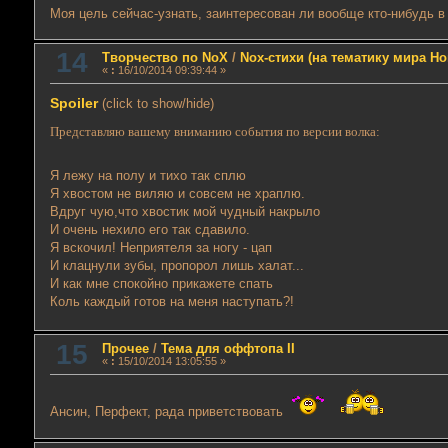
Моя цель сейчас-узнать, заинтересован ли вообще кто-нибудь 
14
Творчество по NoX
/
Nox-стихи (на тематику мира Но
«
:
16/10/2014 09:39:44 »
Spoiler
(click to show/hide)
Представляю вашему вниманию события по версии волка:
Я лежу на полу и тихо так сплю
Я хвостом не виляю и совсем не храплю.
Вдруг чую,что хвостик мой чудный накрыло
И очень нехило его так сдавило.
Я вскочил! Неприятеля за ногу - цап
И клацнули зубы, пропорол лишь халат...
И как мне спокойно прикажете спать
Коль каждый готов на меня наступать?!
15
Прочее
/
Тема для оффтопа II
«
:
15/10/2014 13:05:55 »
Ансин, Перфект, рада приветствовать