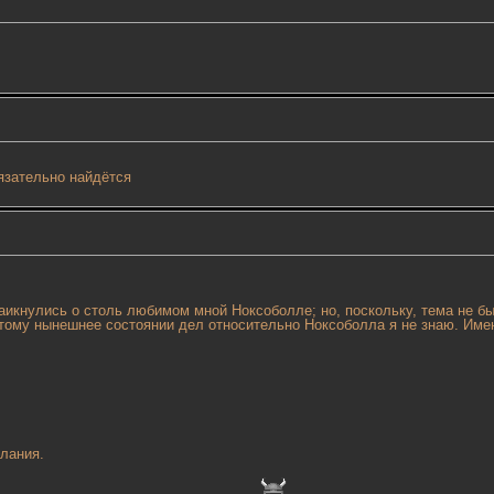
язательно найдётся
аикнулись о столь любимом мной Ноксоболле; но, поскольку, тема не был
этому нынешнее состоянии дел относительно Ноксоболла я не знаю. Им
лания.