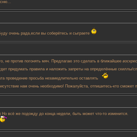
сню...
 Буду очень рада,если вы соберётесь и сыграете
то, не против погонять мяч. Предлагаю это сделать в ближайшее
воскрес
будет придумать правила и наложить запреты на определённые скиллы/с
ата проведение просьба незамедлительно оставлять
присутствие нам очень необходимо! Пожалуйста, отпишитесь-кто сможет 
 Но всё же подожду до конца недели, быть может что-то изменится.