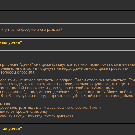
ях у нас на форуме и его размер?
ный урчин"
ри слове "детка" она даже фыкнула,а вот имя парня показалось ей зна
онацию мистика, - и поцелуев не надо, даже одного, даже просто так.
 голосом спросила:
аг, то ли не желая отвечать на вопрос, Тилли стала осматриваться. Те
авал увидеть, что находится в далеке, но было ощущение, что где-то в
ал на водной поверхности дорогу, по которой скользила лодка.
онравилось", - подумалось девушке. - "А не сплю ли я? Может всё это с
то. Вот бы окунуться в воду, нырнуть поглубже, чтобы вся эта толща был
имание.
одозрением разглядывая мага,внезапно спросила Тилли
да-то от Крошки фразочку
ала,что этому человеку можно доверять.
ный урчин"