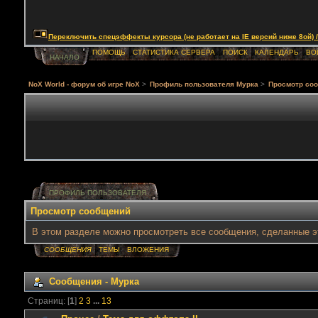
Переключить спецэффекты курсора (не работает на IE версий ниже 8ой) / Togg
ПОМОЩЬ
СТАТИСТИКА СЕРВЕРА
ПОИСК
КАЛЕНДАРЬ
ВО
НАЧАЛО
NoX World - форум об игре NoX
>
Профиль пользователя Мурка
>
Просмотр со
ПРОФИЛЬ ПОЛЬЗОВАТЕЛЯ
Просмотр сообщений
В этом разделе можно просмотреть все сообщения, сделанные э
СООБЩЕНИЯ
ТЕМЫ
ВЛОЖЕНИЯ
Сообщения - Мурка
Страниц: [
1
]
2
3
...
13