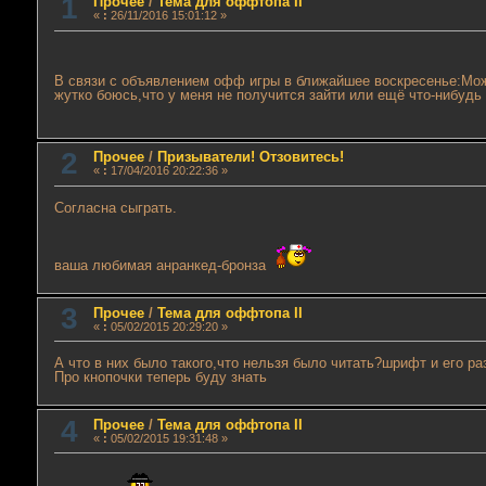
1
Прочее
/
Тема для оффтопа II
«
:
26/11/2016 15:01:12 »
В связи с объявлением офф игры в ближайшее воскресенье:Мож
жутко боюсь,что у меня не получится зайти или ещё что-нибудь
2
Прочее
/
Призыватели! Отзовитесь!
«
:
17/04/2016 20:22:36 »
Согласна сыграть.
ваша любимая анранкед-бронза
3
Прочее
/
Тема для оффтопа II
«
:
05/02/2015 20:29:20 »
А что в них было такого,что нельзя было читать?шрифт и его р
Про кнопочки теперь буду знать
4
Прочее
/
Тема для оффтопа II
«
:
05/02/2015 19:31:48 »