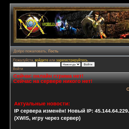
Добро пожаловать,
Гость
Пожалуйста,
войдите
или
зарегистрируйтесь
.
Войти
Сейчас онлайн стрима нет!
Сейчас на сервере никого нет!
О
Актуальные новости:
IP сервера изменён! Новый IP: 45.144.64.22
(XWIS, игру через сервер)