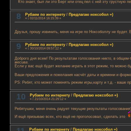
Кто знает, был ли это Берт или отец пел с ней эту грустную пе
8
Рубаем по интернету
/
Предлагаю ноксобол =)
«
:
02/11/2014 16:15:39 »
Друзья, прошу извинить, меня на игре по Ноксоболлу не будет.
9
Рубаем по интернету
/
Предлагаю ноксобол =)
«
:
30/10/2014 09:57:12 »
Доброго дня всем! По результатам голосования никто, в общем-
месива
.
Если у вас ещё будет желание играть в этот режим, то можно 
Ваши предложения и пожелания насчёт даты и времени и форм
PS: Ребят, кто может поменять режим игры,карту и т.д. - ваше 
10
Рубаем по интернету
/
Предлагаю ноксобол =)
«
:
21/10/2014 21:29:12 »
Ребятушки, меня очень радует текущие результаты голосования)
И ещё призываю всех, кто ещё не проголосовал, сделать это
11
Рубаем по интернету
/
Предлагаю ноксобол =)