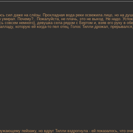
сь сил даже на слёзы. Прохладная вода реки освежила лицо, но на душе
 он умирал. Почему?.. Пожалуйста, не плачь, это не выход. Не надо. Успок
 совсем немного), девушка села рядом с Бертом и, взяв его руку в обе 
лладу, которую ей когда-то пел отец. Голос Тилли дрожал, прерывался
ужающему пейзажу, но вдруг Тилли вздрогнула - ей показалось, что оче