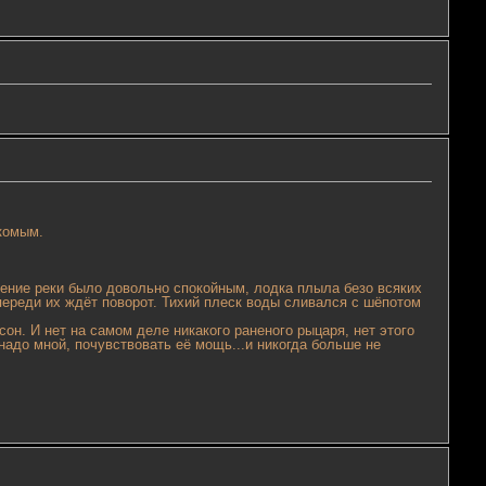
комым.
чение реки было довольно спокойным, лодка плыла безо всяких
переди их ждёт поворот. Тихий плеск воды сливался с шёпотом
он. И нет на самом деле никакого раненого рыцаря, нет этого
а надо мной, почувствовать её мощь...и никогда больше не