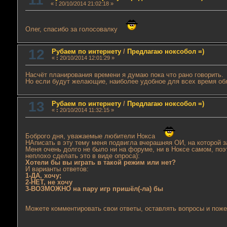
«
:
20/10/2014 21:02:18 »
Олег, спасибо за голосовалку
12
Рубаем по интернету
/
Предлагаю ноксобол =)
«
:
20/10/2014 12:01:29 »
Насчёт планирования времени я думаю пока что рано говорить.
Но если будут желающие, наиболее удобное для всех время об
13
Рубаем по интернету
/
Предлагаю ноксобол =)
«
:
20/10/2014 11:32:15 »
Боброго дня, уважаемые любители Нокса
НАписать в эту тему меня подвигла вчерашняя ОИ, на которой з
Меня очень долго не было ни на форуме, ни в Ноксе самом, по
неплохо сделать это в виде опроса):
Хотели бы вы играть в такой режим или нет?
И варианты ответов:
1-ДА, хочу;
2-НЕТ, не хочу
3-ВОЗМОЖНО на пару игр пришёл(-ла) бы
Можете комментировать свои ответы, оставлять вопросы и поже