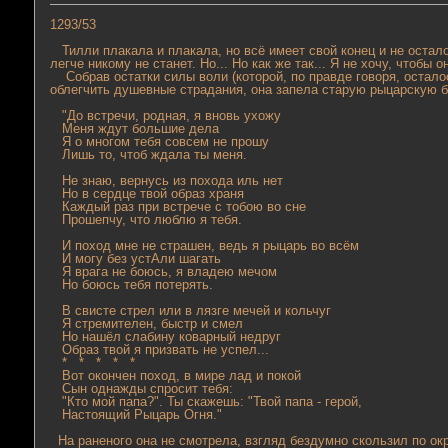
1293/53
Тилли плакала и плакала, но всё имеет свой конец и не остало
легче никому не станет. Но... Но как же так... Я не хочу, чтобы
Собрав остатки силы воли (которой, по правде говоря, осталось
облегчить душевные страдания, она запела старую рыцарскую ба
"До встречи, родная, я вновь ухожу
Меня ждут большие дела
Я о многом тебя совсем не прошу
Лишь то, чтоб ждала ты меня.
Не знаю, вернусь из похода иль нет
Но в сердце твой образ храня
Каждый раз при встрече с тобою во сне
Прошепчу, что люблю я тебя.
И поход мне не страшен, ведь я рыцарь во всём
И могу без устАли шагать
Я врага не боюсь, я владею мечом
Но боюсь тебя потерять.
В свисте стрел или в лязге мечей и кольчуг
Я стремителен, быстр и смел
Но нашёл слабину коварный недруг
Образ твой я призвать не успел...
* * * * *
Вот окончен поход, в мире лад и покой
Сын однажды спросит тебя:
"Кто мой папа?". Ты скажешь: "Твой папа - герой,
Настоящий Рыцарь Огня."
На раненого она не смотрела, взгляд бездумно скользил по окр