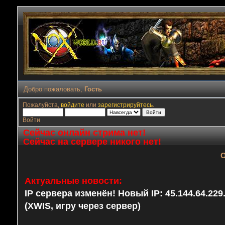
Добро пожаловать,
Гость
Пожалуйста,
войдите
или
зарегистрируйтесь
.
Войти
Сейчас онлайн стрима нет!
Сейчас на сервере никого нет!
О
Актуальные новости:
IP сервера изменён! Новый IP: 45.144.64.22
(XWIS, игру через сервер)