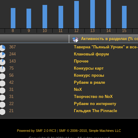
8
9
10
11
12
13
14
15
Активность в разделах (% 
367
Таверна "Пьяный Урчин" и все-
244
Клановый форум
143
Прочее
75
Конкурсы карт
56
Конкурс прозы
42
Рубаем в реале
31
NoX
31
Творчество по NoX
22
Рубаем по интернету
21
Гильдия The Pinnacle
Powered by SMF 2.0 RC3
|
SMF © 2006–2010, Simple Machines LLC