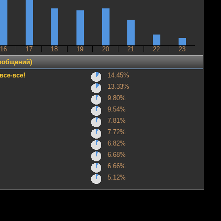
16
17
18
19
20
21
22
23
сообщений)
все-все!
14.45%
13.33%
9.80%
9.54%
7.81%
7.72%
6.82%
6.68%
6.66%
5.12%