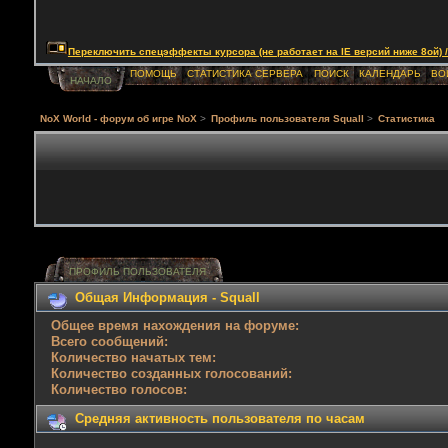
Переключить спецэффекты курсора (не работает на IE версий ниже 8ой) / Togg
ПОМОЩЬ
СТАТИСТИКА СЕРВЕРА
ПОИСК
КАЛЕНДАРЬ
ВО
НАЧАЛО
NoX World - форум об игре NoX
>
Профиль пользователя Squall
>
Статистика
ПРОФИЛЬ ПОЛЬЗОВАТЕЛЯ
Общая Информация - Squall
Общее время нахождения на форуме:
Всего сообщений:
Количество начатых тем:
Количество созданных голосований:
Количество голосов:
Средняя активность пользователя по часам