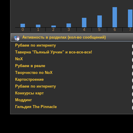
0
1
2
3
4
5
6
7
Активность в разделах (кол-во сообщений)
Рубаем по интернету
Таверна "Пьяный Урчин" и все-все-все!
NoX
Рубаем в реале
Творчество по NoX
Картостроение
Рубаем по интернету
Конкурсы карт
Моддинг
Гильдия The Pinnacle